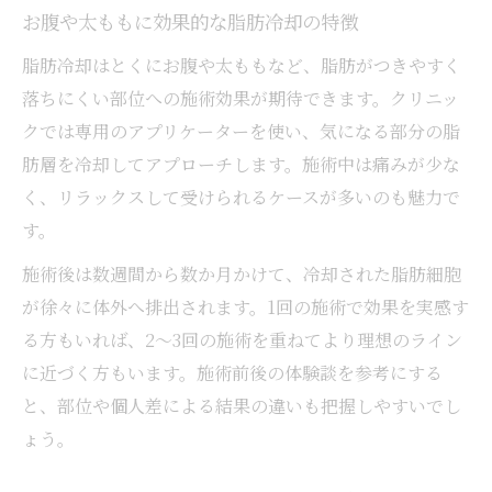
える
お腹や太ももに効果的な脂肪冷却の特徴
一回の施術でどこまで痩せるか検証してみた
脂肪冷却はとくにお腹や太ももなど、脂肪がつきやすく
脂肪冷却一回で実感できる部分痩せの範囲
落ちにくい部位への施術効果が期待できます。クリニッ
一度の脂肪冷却施術で現れる変化と特徴
クでは専用のアプリケーターを使い、気になる部分の脂
脂肪冷却で何センチ変わるかの実際を紹介
肪層を冷却してアプローチします。施術中は痛みが少な
く、リラックスして受けられるケースが多いのも魅力で
一回の脂肪冷却で期待できる効果の目安
す。
脂肪冷却後の体型変化と経過のポイント
安全性重視で選ぶ脂肪冷却施術のポイント
施術後は数週間から数か月かけて、冷却された脂肪細胞
が徐々に体外へ排出されます。1回の施術で効果を実感す
脂肪冷却の安全性と失敗しにくい選び方
る方もいれば、2～3回の施術を重ねてより理想のライン
千葉県で安心して脂肪冷却を受けるために
に近づく方もいます。施術前後の体験談を参考にする
脂肪冷却の副作用やリスク回避のポイント
と、部位や個人差による結果の違いも把握しやすいでし
施術前に知っておきたい脂肪冷却の注意点
ょう。
安全性を重視した脂肪冷却クリニックの選