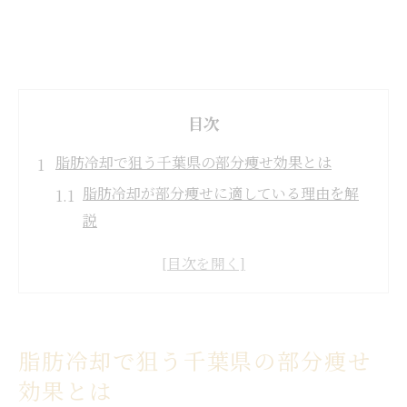
目次
脂肪冷却で狙う千葉県の部分痩せ効果とは
脂肪冷却が部分痩せに適している理由を解
説
お腹や太ももに効果的な脂肪冷却の特徴
千葉県で注目される脂肪冷却の効果実感と
は
脂肪冷却で理想のボディラインを目指すポ
脂肪冷却で狙う千葉県の部分痩せ
イント
効果とは
自己流ダイエットと脂肪冷却の違いを比較