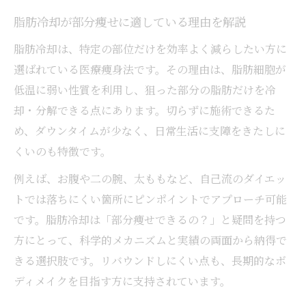
気になる脂肪に挑戦できる新しい痩身法
脂肪冷却が部分痩せに適している理由を解説
脂肪冷却で狙える部位と具体的な痩身効果
脂肪冷却は、特定の部位だけを効率よく減らしたい方に
部分痩せを目指すなら脂肪冷却がなぜ有効
選ばれている医療痩身法です。その理由は、脂肪細胞が
か
低温に弱い性質を利用し、狙った部分の脂肪だけを冷
脂肪冷却の新しい技術と痩身方法を紹介
却・分解できる点にあります。切らずに施術できるた
気になる部位に脂肪冷却を活かすコツ
め、ダウンタイムが少なく、日常生活に支障をきたしに
くいのも特徴です。
脂肪冷却で叶う自然な部分痩せの魅力
脂肪冷却は何回受ければ効果が出るのか解説
例えば、お腹や二の腕、太ももなど、自己流のダイエッ
トでは落ちにくい箇所にピンポイントでアプローチ可能
脂肪冷却の効果を実感できる回数の目安
です。脂肪冷却は「部分痩せできるの？」と疑問を持つ
部分痩せに必要な脂肪冷却の通院頻度とは
方にとって、科学的メカニズムと実績の両面から納得で
脂肪冷却の効果が出るまでの期間と流れ
きる選択肢です。リバウンドしにくい点も、長期的なボ
千葉県で脂肪冷却の回数を決めるポイント
ディメイクを目指す方に支持されています。
脂肪冷却は何回続ければ痩せますか？に答