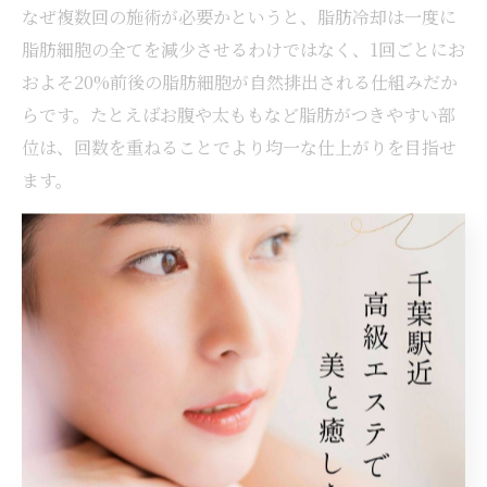
なぜ複数回の施術が必要かというと、脂肪冷却は一度に
脂肪細胞の全てを減少させるわけではなく、1回ごとにお
およそ20%前後の脂肪細胞が自然排出される仕組みだか
らです。たとえばお腹や太ももなど脂肪がつきやすい部
位は、回数を重ねることでより均一な仕上がりを目指せ
ます。
実際の体験談でも「2回目で見た目の変化を実感した」
「3回目で服のサイズが変わった」という声が多く、無理
なく段階的に効果を感じたい方には特に適した施術だと
いえるでしょう。
部分痩せに必要な脂肪冷却の通院頻度とは
脂肪冷却による部分痩せを効率的に進めるには、適切な
通院頻度を知ることが大切です。一般的な目安として