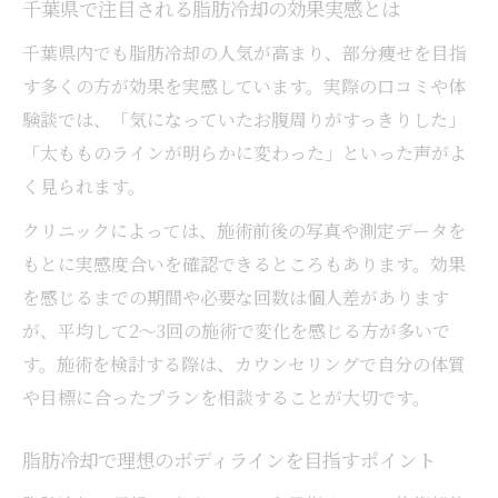
び方
千葉県で注目される脂肪冷却の効果実感とは
千葉県で費用相場と効果を納得して選ぶ秘訣
千葉県内でも脂肪冷却の人気が高まり、部分痩せを目指
脂肪冷却の費用相場と選び方のチェックポ
す多くの方が効果を実感しています。実際の口コミや体
イント
験談では、「気になっていたお腹周りがすっきりした」
千葉県で脂肪冷却費用を比較する際の注意
「太もものラインが明らかに変わった」といった声がよ
点
く見られます。
費用だけで選ばない脂肪冷却クリニックの
クリニックによっては、施術前後の写真や測定データを
基準
もとに実感度合いを確認できるところもあります。効果
脂肪冷却のコストと効果をバランスよく考
を感じるまでの期間や必要な回数は個人差があります
える
が、平均して2～3回の施術で変化を感じる方が多いで
総額で納得できる脂肪冷却プランの選び方
す。施術を検討する際は、カウンセリングで自分の体質
や目標に合ったプランを相談することが大切です。
脂肪冷却で理想のボディラインを目指すポイント