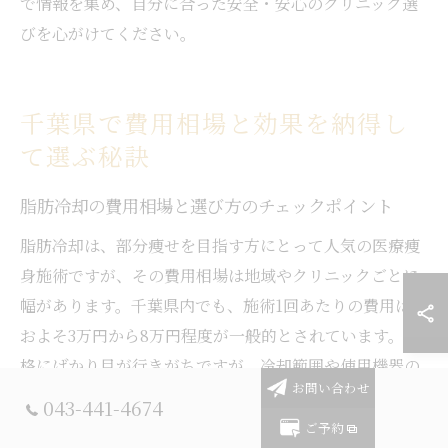
で情報を集め、自分に合った安全・安心のクリニック選
びを心がけてください。
千葉県で費用相場と効果を納得し
て選ぶ秘訣
脂肪冷却の費用相場と選び方のチェックポイント
脂肪冷却は、部分痩せを目指す方にとって人気の医療痩
身施術ですが、その費用相場は地域やクリニックごとに
幅があります。千葉県内でも、施術1回あたりの費用はお
およそ3万円から8万円程度が一般的とされています。価
格にばかり目が行きがちですが、冷却範囲や使用機器の
お問い合わせ
性能、施術スタッフの経験・資格なども重要な判断材料
043-441-4674
です。
ご予約