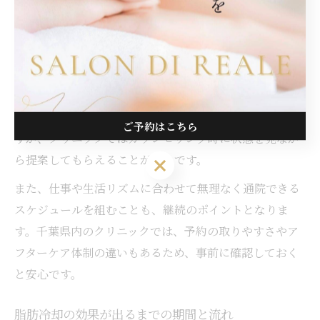
は、1回目の施術から3〜4週間ほど間隔を空けて2回目以
降を受けることが推奨されています。
これは、脂肪冷却後に体内で脂肪細胞が分解・排出され
るプロセスに2週間以上かかるためで、間隔を詰めすぎ
ると効果の蓄積を十分に感じにくくなるためです。部位
や個人の体質によっても最適なスケジュールは異なりま
ご予約はこちら
すが、クリニックではカウンセリング時に状態を見なが
ら提案してもらえることが多いです。
ご予約はこちら
また、仕事や生活リズムに合わせて無理なく通院できる
スケジュールを組むことも、継続のポイントとなりま
す。千葉県内のクリニックでは、予約の取りやすさやア
フターケア体制の違いもあるため、事前に確認しておく
と安心です。
脂肪冷却の効果が出るまでの期間と流れ