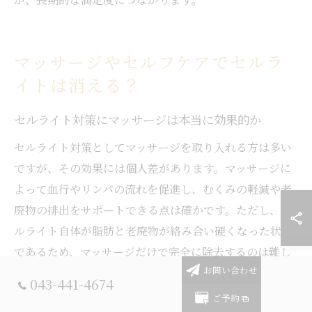
マッサージやセルフケアでセルラ
イトは消える？
セルライト対策にマッサージは本当に効果的か
セルライト対策としてマッサージを取り入れる方は多い
ですが、その効果には個人差があります。マッサージに
よって血行やリンパの流れを促進し、むくみの軽減や老
廃物の排出をサポートできる点は確かです。ただし、セ
ルライト自体が脂肪と老廃物が絡み合い硬くなった状態
であるため、マッサージだけで完全に除去するのは難し
いというのが現実です。
お問い合わせ
043-441-4674
現場でよくあるのは、セルライト部分を強く揉むことで
ご予約