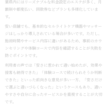
葉県内にはリーズナブルな料金設定のエステが多く、月
コツ
額制や都度払い、回数券などプランも多様化していま
痩身エステ千葉メンズにも対応した継続対
す。
策法
安い店舗でも、基本的なセルライトケア機器やマッサー
セルライト除去を長く続けるための千葉流
ジはしっかり導入されている場合が多いです。ただし、
アプローチ
施術時間やサービス内容に違いがあるため、事前のカウ
ンセリングや体験コースで内容を確認することが失敗を
防ぐポイントです。
利用者の声では「安さに惹かれて通い始めたが、効果や
接客も納得できた」「体験コースで続けられそうか判断
できた」といった前向きな意見が多い一方、「安さだけ
で選ぶと通いづらくなった」というケースもあり、通い
やすさや自分に合ったサービスかを重視することが大切
です。