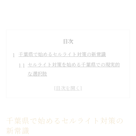
目次
千葉県で始めるセルライト対策の新常識
セルライト対策を始める千葉県での現実的
な選択肢
痩身エステ千葉のセルライトケア最新事情
を解説
セルライト潰し千葉で選ばれる対策の特徴
とは
千葉県で始めるセルライト対策の
痩身エステ千葉安い店舗に見るセルライト
新常識
対策の実態