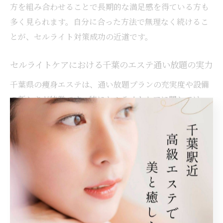
方を組み合わせることで長期的な満足感を得ている方も
多く見られます。自分に合った方法で無理なく続けるこ
とが、セルライト対策成功の近道です。
セルライトケアにおける千葉のエステ通い放題の実力
千葉県の痩身エステは、通い放題プランの充実度や設備
の新しさが特徴です。特にセルライトケアに関しては、
ハイパーナイフやキャビテーションなどの先端機器を導
入しているサロンが多く、専門的なアプローチが可能で
す。通い放題プランを活用することで、施術回数を気に
せず継続的なケアができ、セルライトが気になる部位を
集中的に対策できます。
通い放題プランの実力を最大限に引き出すには、定期的
な来店とスタッフとのコミュニケーションが欠かせませ