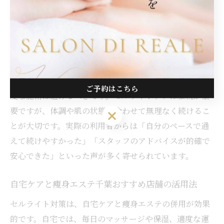
ん。ライフスタイルや体調に合わせて施術内容を調整し
てもらうことで、より効果的なケアが期待できます。ま
た、千葉市や船橋市など、通勤・通学の途中で立ち寄り
やすい立地のサロンも多く、忙しい方でも無理なく通え
ます。
注意点として、通い放題だからといって無理な予約や過
ご予約はこちら
度な施術は避けるべきです。セルライトケアは継続が重
要ですが、体調や肌の状態に合わせて無理なく続けるこ
ご予約はこちら
とが大切です。実際の利用者からは「自分のペースで通
えて続けやすかった」「スタッフのアドバイスが的確で
安心できた」といった声が多く寄せられています。
自宅ケアと痩身エステ千葉おすすめ店舗の活用法
セルライト対策は、自宅ケアと痩身エステの併用が効果
的です。自宅では、毎日のマッサージや保湿、適度な運