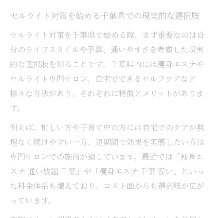
千葉駅近くの痩身エステでセルライト対策
セルライト対策を始める千葉県での現実的な選択肢
を始めるコツ
セルライト対策を千葉県で始める際、まず重要なのは自
セルライトに悩む方へ自宅と通い放題エステの
分のライフスタイルや予算、通いやすさを考慮した現実
比較
的な選択肢を知ることです。千葉県内には痩身エステや
セルライトに効果的な自宅ケアとエステの
セルライト専門サロン、自宅でできるセルフケアなど
違い
様々な方法があり、それぞれに特徴とメリットがありま
通い放題痩身エステ千葉のセルライト対策
す。
比較
例えば、忙しい方や子育て中の方には自宅でのケアが無
セルライト対策で自宅派とエステ派の選び
理なく続けやすい一方、短期間で効果を実感したい方は
方のポイント
専門サロンでの施術が適しています。最近では「痩身エ
セルライトケアにおける千葉のエステ通い
ステ 通い放題 千葉」や「痩身エステ 千葉 安い」といっ
放題の実力
た料金体系も増えており、コスト面からも選択肢が広が
自宅ケアと痩身エステ千葉おすすめ店舗の
っています。
活用法