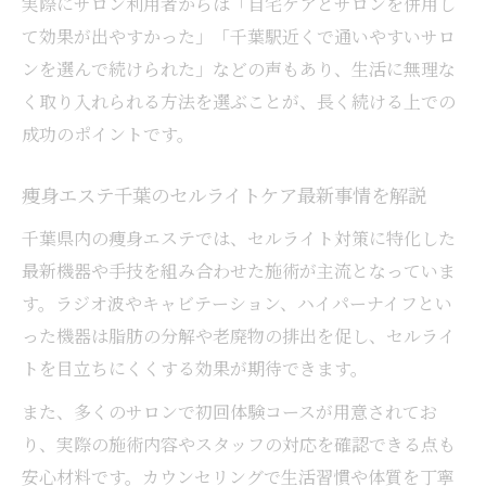
実際にサロン利用者からは「自宅ケアとサロンを併用し
痩身エステとセルライトケア機器で実感する効
て効果が出やすかった」「千葉駅近くで通いやすいサロ
果の違い
ンを選んで続けられた」などの声もあり、生活に無理な
セルライトケア機器とエステ施術の効果的
く取り入れられる方法を選ぶことが、長く続ける上での
な使い分け
成功のポイントです。
痩身エステ千葉のセルライト対策機器導入
事情
痩身エステ千葉のセルライトケア最新事情を解説
ハイパーナイフなどセルライト機器で期待
千葉県内の痩身エステでは、セルライト対策に特化した
できる変化
最新機器や手技を組み合わせた施術が主流となっていま
セルライト除去にエステと機器の併用は有
す。ラジオ波やキャビテーション、ハイパーナイフとい
効か
った機器は脂肪の分解や老廃物の排出を促し、セルライ
トを目立ちにくくする効果が期待できます。
セルライト対策で効果を実感しやすい機器
選び
また、多くのサロンで初回体験コースが用意されてお
セルライト除去は保険適用できるのか徹底解説
り、実際の施術内容やスタッフの対応を確認できる点も
セルライト除去は保険適用対象になるのか
安心材料です。カウンセリングで生活習慣や体質を丁寧