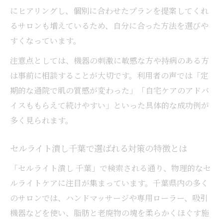
を確認
にヒアリングし、個別に合わせたプランを提案してくれ
るサロンも増えているため、自分に合った方法を選びや
セルライト対策と医療保険の関係をやさし
すくなっています。
く解説
セルライト除去での費用感と保険適用の可
注意点としては、機器の刺激に敏感な方や持病のある方
否について
は事前に相談することが大切です。利用者の声では「定
期的な通院で肌の質感が変わった」「自宅ケアのアドバ
千葉でセルライト除去を考える際の保険知
イスももらえて続けやすい」といった具体的な成功例が
識
多く見られます。
セルライト対策を保険適用で受けるための
注意点
セルライト潰し千葉で選ばれる対策の特徴とは
マッサージやセルフケアでセルライトは消え
「セルライト潰し 千葉」で検索される通り、物理的なセ
る？
ルライトケアに注目が集まっています。千葉県内の多く
セルライト対策にマッサージは本当に効果
のサロンでは、ハンドマッサージや専用ローラー、吸引
的か
機器などを使い、脂肪と老廃物の塊を柔らかくほぐす施
セルフケアでセルライト除去は可能なのか