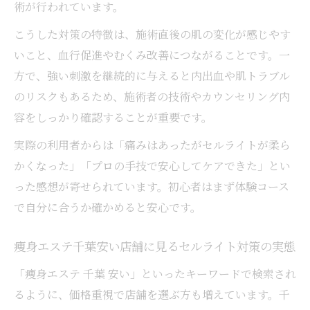
術が行われています。
現実検証
こうした対策の特徴は、施術直後の肌の変化が感じやす
セルライトはマッサージだけでなくなるか
いこと、血行促進やむくみ改善につながることです。一
徹底比較
方で、強い刺激を継続的に与えると内出血や肌トラブル
セルライト潰し千葉で注目のセルフケア方
のリスクもあるため、施術者の技術やカウンセリング内
法とは
容をしっかり確認することが重要です。
足痩せエステ千葉とセルフケアでの違いを
実際の利用者からは「痛みはあったがセルライトが柔ら
知る
かくなった」「プロの手技で安心してケアできた」とい
続けやすい千葉県の対策でセルライトを目立た
った感想が寄せられています。初心者はまず体験コース
なくする
で自分に合うか確かめると安心です。
セルライト対策は続けやすさが最重要ポイ
ント
痩身エステ千葉安い店舗に見るセルライト対策の実態
千葉県で無理なく続くセルライトケア選び
「痩身エステ 千葉 安い」といったキーワードで検索され
の秘訣
るように、価格重視で店舗を選ぶ方も増えています。千
セルライト対策で目立たなくする習慣化の