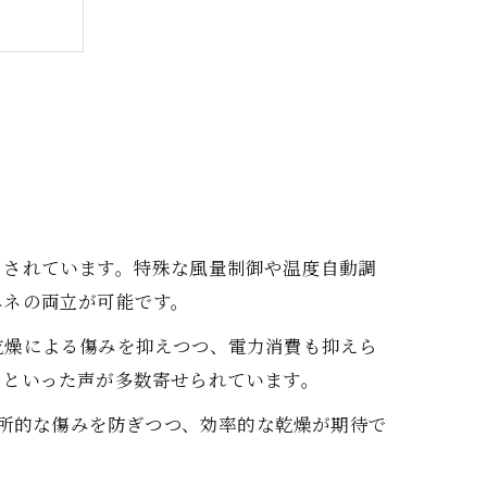
ミング
性
目されています。特殊な風量制御や温度自動調
大化
エネの両立が可能です。
法
乾燥による傷みを抑えつつ、電力消費も抑えら
」といった声が多数寄せられています。
局所的な傷みを防ぎつつ、効率的な乾燥が期待で