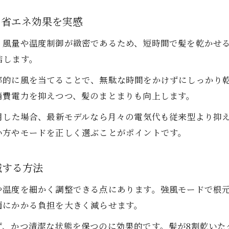
冷風機能を使うことで電気代にどれだけ差が出るか
の省エネ効果を実感
家計を守るための次世代ヘアドライヤー選びのポイント
、風量や温度制御が緻密であるため、短時間で髪を乾かせる
カルプモードを使いこなして頭皮ケアを実践
結します。
次世代ヘアドライヤーのスカルプモードで頭皮環境を整
率的に風を当てることで、無駄な時間をかけずにしっかり乾
スカルプモードの最適な使いどころと実践手順
消費電力を抑えつつ、髪のまとまりも向上します。
頭皮ケア重視の方必見のスカルプモード活用法
スカルプモード使用でフケやかゆみ対策を強化する
用した場合、最新モデルなら月々の電気代も従来型より抑
い方やモードを正しく選ぶことがポイントです。
髪と頭皮を守る次世代ヘアドライヤーのスカルプメソッ
割乾燥テクニックで髪の潤いキープ
減する方法
次世代ヘアドライヤーで実践する8割乾燥の意味とは
8割乾燥のタイミングと髪の水分保持のポイント
や温度を細かく調整できる点にあります。強風モードで根
面にかかる負担を大きく減らせます。
乾かし過ぎを防ぐ8割乾燥と次世代ヘアドライヤーの相
髪のパサつき防止に効果的な8割乾燥テクニック
ず、かつ清潔な状態を保つのに効果的です。髪が8割乾いた