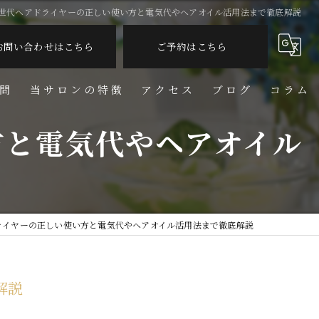
世代ヘアドライヤーの正しい使い方と電気代やヘアオイル活用法まで徹底解説
お問い合わせはこちら
ご予約はこちら
問
当サロンの特徴
アクセス
ブログ
コラム
方と電気代やヘアオイル
脱毛
フェイシャル
リンパ
ライヤーの正しい使い方と電気代やヘアオイル活用法まで徹底解説
しわ
美容
解説