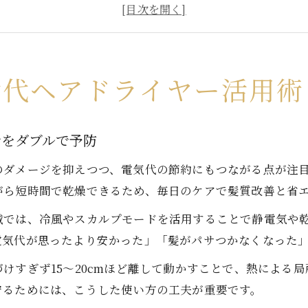
風量と温度調整で髪と頭皮の負担を軽減する方法
時短にも繋がる次世代ヘアドライヤーの実践ポイント
毎日使っても安心な次世代ヘアドライヤーの特徴とは
アオイルの正しい使い方と仕上がりの違い
世代ヘアドライヤー活用術
次世代ヘアドライヤーを活かすヘアオイルのベストタイ
ドライヤー前後で変わるヘアオイルの効果と仕上がり
計をダブルで予防
毛先中心に塗るヘアオイルと次世代ヘアドライヤーの相
のダメージを抑えつつ、電気代の節約にもつながる点が注
ヘアオイル量の調整で次世代ヘアドライヤーの効果を最
がら短時間で乾燥できるため、毎日のケアで髪質改善と省
仕上がり重視のヘアオイルと次世代ヘアドライヤー活用
域では、冷風やスカルプモードを活用することで静電気や
気代からみる次世代ヘアドライヤーの実力
電気代が思ったより安かった」「髪がパサつかなくなった
次世代ヘアドライヤーは電気代も節約できるのが魅力
けすぎず15〜20cmほど離して動かすことで、熱による
毎日10分使用時の電気代を理論的にチェック
守るためには、こうした使い方の工夫が重要です。
強風・弱風で変わる次世代ヘアドライヤーの電気代比較