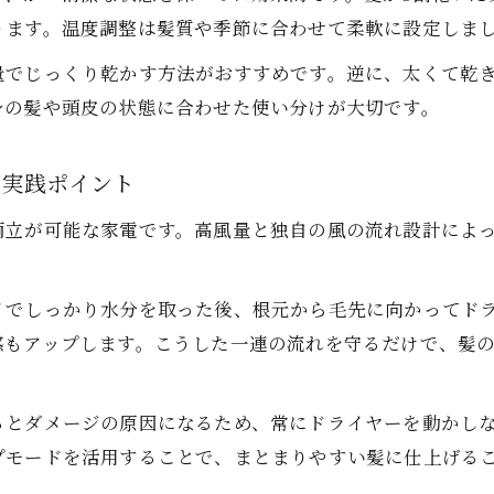
冷風への切り替えで仕上がりが変わる髪の乾かし方
ります。温度調整は髪質や季節に合わせて柔軟に設定しま
日のドライヤー時間を効率化する最新コツ
量でじっくり乾かす方法がおすすめです。逆に、太くて乾
次世代ヘアドライヤーでドライ時間を短縮する方法
身の髪や頭皮の状態に合わせた使い分けが大切です。
効率的な髪の乾かし方と次世代ヘアドライヤーの活用術
手ぐしやタオルドライと併用する最新時短テクニック
の実践ポイント
毎日続くドライヤーが楽しくなる効率化アイデア
両立が可能な家電です。高風量と独自の風の流れ設計によっ
次世代ヘアドライヤーで髪と家計を同時に守る使い方
ご予約はこちら
ご予約はこちら
イでしっかり水分を取った後、根元から毛先に向かってド
感もアップします。こうした一連の流れを守るだけで、髪
るとダメージの原因になるため、常にドライヤーを動かし
プモードを活用することで、まとまりやすい髪に仕上げる