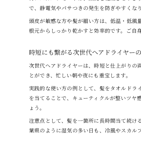
で、静電気やパサつきの発生を防ぎやすくな
毎
頭皮が敏感な方や髪が細い方は、低温・低風
根元からしっかり乾かすと効率的です。ご自
時短にも繋がる次世代ヘアドライヤー
次世代ヘアドライヤーは、時短と仕上がりの
とができ、忙しい朝や夜にも重宝します。
実践的な使い方の例として、髪をタオルドラ
を当てることで、キューティクルが整いツヤ
ょう。
注意点として、髪を一箇所に長時間当て続け
葉県のように湿気の多い日も、冷風やスカル