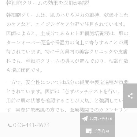
幹細胞クリームの効果を医師が解説
幹細胞クリームは、肌のハリや弾力の維持、乾燥小じわ
のケアなど、エイジングケア分野で注目されています。
医師によると、主成分であるヒト幹細胞培養液は、肌の
ターンオーバー促進や保湿力の向上に寄与することが期
待されています。特に千葉県内の美容クリニックや皮膚
科でも、幹細胞クリームの導入が進んでおり、相談件数
も増加傾向です。
一方で、安全性については成分の純度や製造過程が重要
とされています。医師は「必ずパッチテストを行い、使
用前に肌の状態を確認することが大切」と強調していま
す。実際に敏感肌の方でも、医療機関でのカウンセリン
グを受けてから使用を始めるケースが多く、リスクの最
お問い合わせ
043-441-4674
小化が図られています。初めて利用する場合は、少量か
ご予約