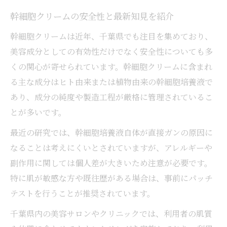
幹細胞クリームの低刺激処方に注目
幹細胞クリームの安全性と最新知見を紹介
パッチテストと幹細胞クリームの相性
幹細胞クリーム選びで避けるべき成分
幹細胞クリームは近年、千葉県でも注目を集めており、
美容成分としての有効性だけでなく安全性についても多
安心できる幹細胞クリーム相談先の探し方
くの関心が寄せられています。幹細胞クリームに含まれ
がん化リスクは？幹細胞クリームの真実
る主な成分はヒト由来または植物由来の幹細胞培養液で
幹細胞クリームのがん化リスク解説
あり、成分の純度や製造工程が厳格に管理されているこ
ヒト幹細胞培養液は安全なのか最新情報
とが多いです。
専門家が語る幹細胞クリームのリスク実態
最近の研究では、幹細胞培養液自体が直接ガンの原因に
幹細胞クリームとレチノールの違い比較
なることは考えにくいとされていますが、アレルギーや
がん化リスクを避ける幹細胞クリームの選
副作用に関しては個人差が大きいため注意が必要です。
び方
特に肌が敏感な方や既往歴がある場合は、事前にパッチ
千葉県で信頼できる幹細胞クリームとは
テストを行うことが推奨されています。
千葉県で幹細胞クリームを安心して購入す
千葉県内の美容サロンやクリニックでは、利用者の肌質
る方法