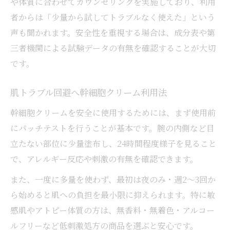
や体質に合わせてカウンセリングを実施しており、利用
信頼できる幹細胞クリームの選定ポイント
者からは「少量から試してトラブルなく使えた」という
千葉県の美容施設で幹細胞クリーム体験を
声も聞かれます。安全性を重視する場合は、成分表や第
千葉県内で評判の良い幹細胞クリームとは
三者機関による試験データの有無を確認することが大切
です。
幹細胞クリームを相談できる千葉の美容専
門家
肌トラブル回避へ幹細胞クリーム利用法
医師も注目する幹細胞クリームの効果
幹細胞クリームを安全に使用するためには、まず使用前
幹細胞クリームの効果を医師が解説
にパッチテストを行うことが基本です。腕の内側など目
医療現場で注目される幹細胞クリームの理
立たない部位に少量塗布し、24時間程度様子を見ること
由
で、アレルギー反応や刺激の有無を確認できます。
幹細胞クリームのエイジングケア事例紹介
また、一度に多量を使わず、最初は夜のみ・週2～3回か
幹細胞クリームで期待できる美肌効果とは
ら始めると肌への負担を最小限に抑えられます。特に敏
千葉県医師もおすすめする幹細胞クリーム
感肌やアトピー体質の方は、無香料・無着色・アルコー
活用法
ルフリーなど低刺激処方の商品を選ぶと安心です。