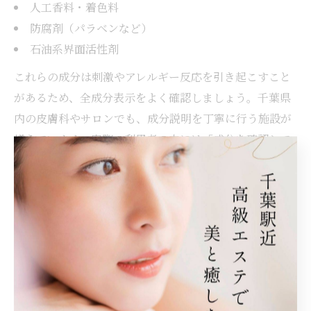
人工香料・着色料
防腐剤（パラベンなど）
石油系界面活性剤
これらの成分は刺激やアレルギー反応を引き起こすこと
があるため、全成分表示をよく確認しましょう。千葉県
内の皮膚科やサロンでも、成分説明を丁寧に行う施設が
増えています。実際の利用者の中には「成分を確認して
から購入したことでトラブルがなかった」「避けたい成
分を避けることで安心して使えた」といった体験談もあ
ります。
幹細胞クリーム選びでは、成分の安全性や配合バランス
にも目を向け、疑問点があれば専門家に相談することを
おすすめします。自分の肌質と合わない成分は避け、安
心して継続できる製品選びを心がけましょう。