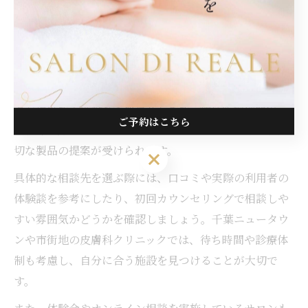
安心できる幹細胞クリーム相談先の探し方
幹細胞クリームの安全性や選び方に不安がある場合、信
頼できる相談先を見つけることが重要です。千葉県で
は、皮膚科クリニックや美容サロン、専門カウンセリン
グを提供する施設が多数存在します。特に医療機関で
ご予約はこちら
は、専門知識に基づいたアドバイスや肌状態の診断、適
切な製品の提案が受けられます。
ご予約はこちら
具体的な相談先を選ぶ際には、口コミや実際の利用者の
体験談を参考にしたり、初回カウンセリングで相談しや
すい雰囲気かどうかを確認しましょう。千葉ニュータウ
ンや市街地の皮膚科クリニックでは、待ち時間や診療体
制も考慮し、自分に合う施設を見つけることが大切で
す。