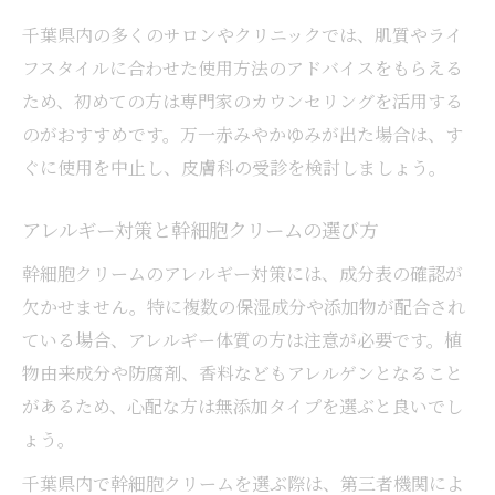
安全性で選ぶ幹細胞クリーム購入ガイド
千葉県内の多くのサロンやクリニックでは、肌質やライ
幹細胞クリーム購入前の安全性チェックポ
フスタイルに合わせた使用方法のアドバイスをもらえる
イント
ため、初めての方は専門家のカウンセリングを活用する
信頼できる幹細胞クリームの見分け方ガイ
のがおすすめです。万一赤みやかゆみが出た場合は、す
ド
ぐに使用を中止し、皮膚科の受診を検討しましょう。
千葉県で幹細胞クリームを賢く選ぶ秘訣
幹細胞クリーム購入時に気をつけたい注意
アレルギー対策と幹細胞クリームの選び方
点
幹細胞クリームのアレルギー対策には、成分表の確認が
敏感肌が安心して使える幹細胞クリームの
欠かせません。特に複数の保湿成分や添加物が配合され
条件
ている場合、アレルギー体質の方は注意が必要です。植
物由来成分や防腐剤、香料などもアレルゲンとなること
があるため、心配な方は無添加タイプを選ぶと良いでし
ょう。
千葉県内で幹細胞クリームを選ぶ際は、第三者機関によ