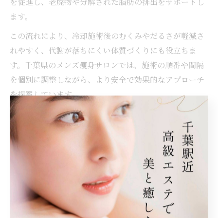
を促進し、老廃物や分解された脂肪の排出をサポートし
ます。
この流れにより、冷却施術後のむくみやだるさが軽減さ
れやすく、代謝が落ちにくい体質づくりにも役立ちま
す。千葉県のメンズ痩身サロンでは、施術の順番や間隔
を個別に調整しながら、より安全で効果的なアプローチ
を提案しています。
施術後は水分補給や軽いストレッチなども心がけると、
老廃物の排出がさらにスムーズになります。体調やライ
フスタイルに合わせて、無理のない頻度での利用が大切
です。
ラジオ波と脂肪冷却の併用で理想のボディ実現
ラジオ波と脂肪冷却を併用することで、部分痩せやボデ