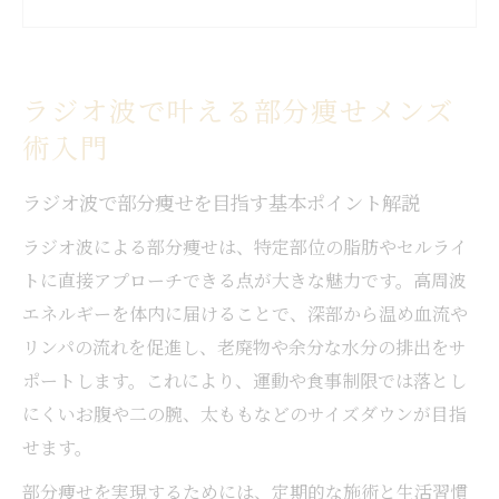
とめ
脂肪冷却とラジオ波の違いと特徴を丁寧に
比較
ラジオ波で叶える部分痩せメンズ
千葉メンズ向けラジオ波施術の実力を徹底
術入門
検証
ラジオ波で部分ごとに理想ボディを手に入
ラジオ波で部分痩せを目指す基本ポイント解説
れるコツ
ラジオ波による部分痩せは、特定部位の脂肪やセルライ
脂肪冷却とラジオ波の相乗効果を解説
トに直接アプローチできる点が大きな魅力です。高周波
脂肪冷却とラジオ波の組み合わせで得られ
エネルギーを体内に届けることで、深部から温め血流や
る効果
リンパの流れを促進し、老廃物や余分な水分の排出をサ
ラジオ波施術後に脂肪冷却を行うメリット
ポートします。これにより、運動や食事制限では落とし
とは
にくいお腹や二の腕、太ももなどのサイズダウンが目指
千葉メンズ痩身で話題の脂肪冷却×ラジオ
せます。
波体験談
部分痩せを実現するためには、定期的な施術と生活習慣