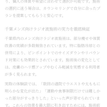
り、個人の体質や希望に合わせて選択が可能です。施術
方
の選択に迷う場合は、カウンセリングで自分に合ったプ
ラジオ波効果とセルライト対策の実感目安
ランを提案してもらうと安心です。
初回から実感できるラジオ波施術のポイン
ト
千葉メンズ向けラジオ波施術の実力を徹底検証
千葉県内のメンズ向けラジオ波施術は、部分痩せや体質
改善の実績が多数報告されています。特に脂肪冷却との
併用により、ピンポイントでのサイズダウンやリバウン
ド対策にも効果的とされています。施術後の変化として
は、皮膚のハリ感アップやむくみ軽減を実感する利用者
が多く見られます。
実際の体験談では、「数回の通院でウエストや太ももに
明らかな変化が出た」「運動や食事制限だけでは難しか
った部分がすっきりした」といった声が寄せられていま
す。これらの効果を最大限に引き出すためには、施術前