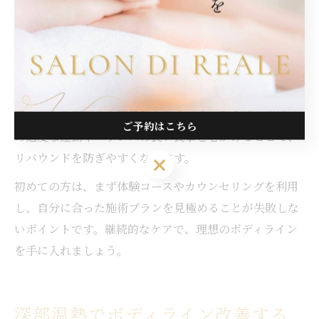
ィラインの引き締めを効率よく目指せます。千葉県内の
メンズ痩身サロンでは、個々の体質や目標に合わせたプ
ラン提案が充実しており、カウンセリングからアフター
ケアまで一貫したサポートが受けられます。
理想のボディを実現するためには、施術だけでなく、
日々の生活習慣や食事管理も重要です。例えば、施術後
ご予約はこちら
の適度な運動やバランスの良い食事を心がけることで、
リバウンドを防ぎやすくなります。
ご予約はこちら
初めての方は、まず体験コースやカウンセリングを利用
し、自分に合った施術プランを見極めることが失敗しな
いポイントです。継続的なケアで、理想のボディライン
を手に入れましょう。
深部温熱でボディライン改善する