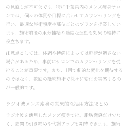
脂肪冷却後にラジオ波が代謝促進に役立つ
の見直しが不可欠です。特に千葉県内のメンズ痩身サロ
理由
ンでは、個々の体質や目標に合わせてカウンセリングを
ラジオ波と脂肪冷却の併用で理想のボディ
行い、最適な施術頻度や部位ごとのプランを提案してい
実現
ます。施術前後の水分補給や適度な運動も効果の維持に
深部温熱でボディライン改善する方法
役立ちます。
ラジオ波の深部温熱がボディラインに与え
注意点としては、体調や持病によっては施術が適さない
る影響
場合があるため、事前にサロンでのカウンセリングを受
ラジオ波温熱効果で代謝アップを目指す方
けることが重要です。また、1回で劇的な変化を期待する
法
のではなく、数回の継続施術で徐々に変化を実感するの
千葉メンズサロンでの深部温熱体験の流れ
が一般的です。
解説
ラジオ波メンズ痩身の効果的な活用方法まとめ
深部温熱と脂肪冷却の効果的な使い分け方
ラジオ波を活用したメンズ痩身では、脂肪燃焼だけでな
ラジオ波でむくみと冷え性を同時に改善す
く、筋肉の引き締めや代謝アップも期待できます。施術
る秘訣