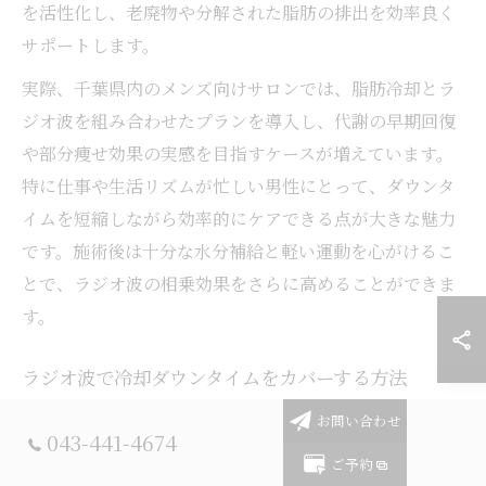
を活性化し、老廃物や分解された脂肪の排出を効率良く
サポートします。
実際、千葉県内のメンズ向けサロンでは、脂肪冷却とラ
ジオ波を組み合わせたプランを導入し、代謝の早期回復
や部分痩せ効果の実感を目指すケースが増えています。
特に仕事や生活リズムが忙しい男性にとって、ダウンタ
イムを短縮しながら効率的にケアできる点が大きな魅力
です。施術後は十分な水分補給と軽い運動を心がけるこ
とで、ラジオ波の相乗効果をさらに高めることができま
す。
ラジオ波で冷却ダウンタイムをカバーする方法
脂肪冷却施術後に起こりやすいのが、冷えやむくみ、代
お問い合わせ
043-441-4674
謝の一時的な低下です。こうしたダウンタイムを最小限
ご予約
に抑えるためには、ラジオ波の活用が効果的です。ラジ