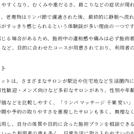
りやすくなり、むくみや重だるさ、肩こりなどの症状が現
コストパフォーマンス重視のリンパマッサージ選択術
と、老廃物はリンパ節で濾過された後、最終的に静脈へ流
千葉で男性も歓迎のリンパマッサージが注目
体がすっきり感じられるという体験談が多い理由の一つで
男性歓迎の千葉リンパマッサージサロンの魅力
感じる場合があるため、施術中の違和感や痛みは必ず施術
千葉で男性が安心して通えるリンパマッサージとは
」など、目的に合わせたコースが用意されており、利用者
メンズ向けリンパマッサージで得られる効果
男性も気軽に受けられるリンパマッサージの特徴
ット
夫婦やカップルで利用できるリンパマッサージ体験
リットは、さまざまなサロンが駅近や住宅地など生活圏内
ご予約はこちら
ご予約はこちら
男性歓迎・メンズ向けなど多彩なサロンがあり、性別や年
などを比較しやすく、「リンパ マッサージ 千葉 安い」「
時間や予約の取りやすさを重視したサロンも多く、無理な
活用し、自分の体質や目的に合った施術プランを相談でき
といった利用者の声も多く、日常生活に取り入れやすいの