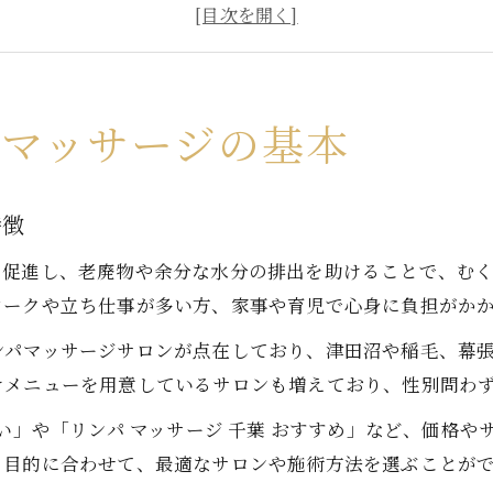
むくみや疲労に効くリンパマッサージの仕組み
リンパマッサージを千葉で始めるメリット
千葉県で人気のリンパマッサージの選び方
リンパマッサージの流れと排出の仕組みを解説
パマッサージの基本
リンパマッサージの施術手順と排出の流れを解説
老廃物の排出経路とリンパマッサージの関係性
特徴
リンパマッサージ後の体の変化と排出タイミング
を促進し、老廃物や余分な水分の排出を助けることで、む
リンパマッサージで余分な水分を流す方法とは
ワークや立ち仕事が多い方、家事や育児で心身に負担がか
排出促進に役立つリンパマッサージのコツ
ンパマッサージサロンが点在しており、津田沼や稲毛、幕
疲労やむくみ解消に役立つリンパマッサージ法
けメニューを用意しているサロンも増えており、性別問わ
むくみ解消に効果的なリンパマッサージの実践法
安い」や「リンパ マッサージ 千葉 おすすめ」など、価格
デスクワーク疲れに効くリンパマッサージの方法
、目的に合わせて、最適なサロンや施術方法を選ぶことが
リンパマッサージで全身の重だるさをリセット