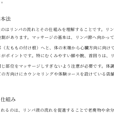
う。
家庭でできる簡単なリンパマッサージのポイント
リンパマッサージでリラクゼーションを得るコツ
基本法
リンパマッサージなら整体との差を知ると安心
なのはリンパの流れとその仕組みを理解することです。リ
リンパマッサージと整体の違いを徹底比較
役割があります。マッサージの基本は、リンパ節へ向かっ
むくみと肩こりに効く施術の選び方ガイド
部（太ももの付け根）へと、体の末端から心臓方向に向け
リンパマッサージで得られる効果と安心感
さがポイントです。特にむくみやすい脚や腕、首回りは、
整体とリンパマッサージの適した使い分け法
同じ部位をマッサージしすぎないよう注意が必要です。体
自分の症状に合うリンパマッサージの選択基準
ての方向けにカウンセリングや体験コースを設けている店
自分に最適な施術を千葉県で見つけるポイント
千葉で自分に合うリンパマッサージを選ぶコツ
ライフスタイル別リンパマッサージサロンの探し方
の仕組み
リンパマッサージの施術環境とプライベート空間の重
されるのは、リンパ液の流れを促進することで老廃物や余
信頼できる施術者を千葉県内で見極める方法