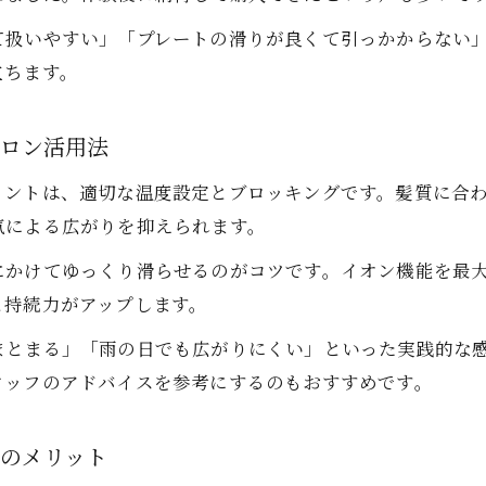
安く手に入るイオンヘアアイロンの選び方
て扱いやすい」「プレートの滑りが良くて引っかからない
イオンヘアアイロンを安く買う賢い方法
立ちます。
家電量販店やオンラインで探すおすすめ術
セールやキャンペーンで得するイオンヘアアイロ
イロン活用法
安い店で失敗しないイオンヘアアイロンの選び方
イントは、適切な温度設定とブロッキングです。髪質に合
お得なイオンヘアアイロンの購入ポイント解説
気による広がりを抑えられます。
にかけてゆっくり滑らせるのがコツです。イオン機能を最
ご予約はこちら
ご予約はこちら
と持続力がアップします。
まとまる」「雨の日でも広がりにくい」といった実践的な
タッフのアドバイスを参考にするのもおすすめです。
ンのメリット