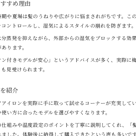
おすすめ理由
自分の髪質を活かすイオンヘアアイロン活用例
時期や夏場は髪のうねりや広がりに悩まされがちです。こ
パサつき対策におすすめの家電体験法
をコントロールし、湿気によるスタイルの崩れを防ぎます
パサつき髪に効くイオンヘアアイロンの使い方
水分蒸発を抑えながら、外部からの湿気をブロックする効
家電量販店で試せるイオンヘアアイロンの魅力
があります。
イオンヘアアイロンでパサつき改善を体感しよう
パサつき防止に最適なイオンヘアアイロン特集
オン付きモデルが安心」というアドバイスが多く、実際に
ミも見受けられます。
家電体験でわかるヘアアイロンおすすめポイント
毎日の髪悩みを解決する使い方ガイド
談を紹介
イオンヘアアイロンで毎朝の広がりを防ぐ方法
おすすめイオンヘアアイロンの温度調整術
アアイロンを実際に手に取って試せるコーナーが充実して
や使い方に合ったモデルを選びやすくなります。
髪悩み別イオンヘアアイロンの活用ポイント
初心者でも簡単なイオンヘアアイロンの使い方
の仕組みや温度設定のポイントを丁寧に説明してくれ、「
プロも推奨するイオンヘアアイロン活用例
れました。体験後に納得して購入できたという声も多いで