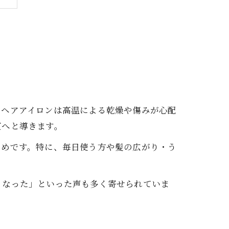
法
ト
情
のヘアアイロンは高温による乾燥や傷みが心配
用
質へと導きます。
ためです。特に、毎日使う方や髪の広がり・う
くなった」といった声も多く寄せられていま
徴