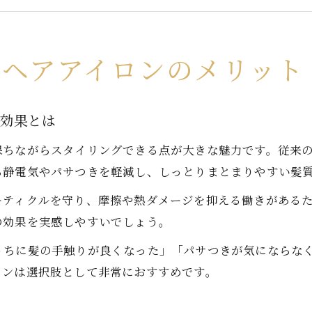
髪の広がり防止に最適なイオンヘアアイロン活用
ユーザーが実感するイオンヘアアイロンのメリッ
後れ毛スタイリングに最適な最新モデル集
ンヘアアイロンのメリット
後れ毛アレンジに強いイオンヘアアイロン最新事
おすすめ後れ毛ヘアアイロンの選び方ガイド
の効果とは
コードレスイオンヘアアイロンで手軽なセット術
保ちながらスタイリングできる点が大きな魅力です。従来
髪を傷めず後れ毛を整えるイオンヘアアイロン活
ら静電気やパサつきを軽減し、しっとりまとまりやすい髪
人気の後れ毛ヘアアイロンはどこで買える？
ーティクルを守り、摩擦や熱ダメージを抑える働きがある
髪質別イオンヘアアイロン活用術
の効果を実感しやすいでしょう。
髪質ごとに選ぶイオンヘアアイロンおすすめ法
うちに髪の手触りが良くなった」「パサつきが気にならな
細毛や剛毛にも対応するイオンヘアアイロンの特
ロンは選択肢として非常におすすめです。
うねりやパサつき髪へのイオンヘアアイロン対策
髪質改善を叶える最新イオンヘアアイロン体験