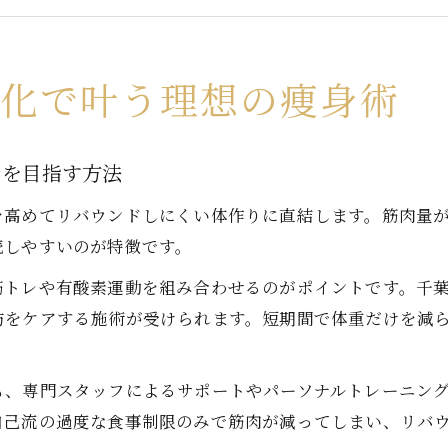
千葉県で注目のダイエット・筋肉痩身サロンの選び
部分痩せも叶える筋肉重視のダイエット戦略
痩身を目指す女性へ新時代のサロン活用法
強化で叶う理想の痩身術
ダイエット効果を高める新時代の痩身サロン事情
筋肉も美しく整う痩身サロンの賢い活用ポイント
身を目指す方法
千葉県女性が選ぶダイエット・筋肉痩身サロンの魅
を高めてリバウンドしにくい体作りに直結します。筋肉量
痩身と筋肉ケアを両立できる最新サロン活用法
続しやすいのが特徴です。
サロン選びで失敗しないダイエット・筋肉の秘訣
筋トレや有酸素運動を組み合わせるのがポイントです。千
効率重視なら筋肉アプローチで痩身サロン体験
肪をケアする施術が受けられます。短期間で体重だけを減
筋肉を意識したダイエットが痩身成功の秘訣
効率重視の痩身エステ体験で理想の筋肉美へ
も、専門スタッフによるサポートやパーソナルトレーニン
筋肉と痩身を両立する千葉県のサロン活用術
自己流の過度な食事制限のみで筋肉が減ってしまい、リバ
ダイエット成果を実感できる筋肉重視の痩身法