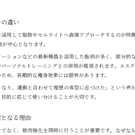
痩身エステで筋肉強化も叶う体験内容とは
頑張っても痩せない悩みと千葉県の対策法
チの違い
ダイエットや筋肉痩身が停滞する原因と対策法
を活用して脂肪やセルライトへ直接アプローチするのが特
痩身を阻む隠れた理由と千葉県サロンの解決策
激が中心となります。
筋肉不足がダイエット停滞につながる理由とは
テーションなどの最新機器を活用した施術が多く、部分的
千葉県で効率的な痩身を実現するサロン選び
やパーソナルトレーニングとの併用が推奨されます。エス
痩身エステで悩み解消するための具体的アプローチ
いため、長期的な痩身効果には限界があります。
筋肉も美しく整える痩身サロン選びの基準
くなり、運動と合わせて理想の体型に近づけた」という声
筋肉の美しさを追求する痩身サロンの選び方
、目的に応じて使い分けることが大切です。
ダイエットと筋肉痩身が得意なサロンの特徴
痩身エステ選びは筋肉ケア重視がポイント
鍵となる理由
千葉で理想の筋肉美を叶えるサロン比較法
けでなく、筋肉強化を同時に行うことが重要です。なぜな
痩身と筋肉強化を両立できるサロン選択のコツ