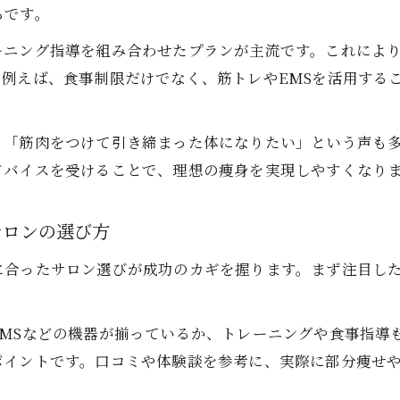
らです。
痩せたいならエステとジムの違いを徹底比較
ーニング指導を組み合わせたプランが主流です。これによ
痩身にはエステとジムどちらが効果的か徹底解説
例えば、食事制限だけでなく、筋トレやEMSを活用する
ダイエット・筋肉重視で選ぶ痩身エステとジムの違
筋肉を鍛えて痩せるサロン・ジムの選び方ポイント
」「筋肉をつけて引き締まった体になりたい」という声も
エステとジムの痩身サポート内容を比較検証
ドバイスを受けることで、理想の痩身を実現しやすくなり
効率よく痩身を目指すならエステとジムどちらが最
サロンの選び方
ご予約はこちら
ご予約はこちら
に合ったサロン選びが成功のカギを握ります。まず注目し
EMSなどの機器が揃っているか、トレーニングや食事指導
ポイントです。口コミや体験談を参考に、実際に部分痩せ