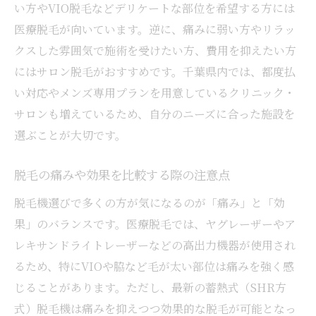
較
い方やVIO脱毛などデリケートな部位を希望する方には
医療脱毛が向いています。逆に、痛みに弱い方やリラッ
口コミや評判で選ぶクリニックの選び方
クスした雰囲気で施術を受けたい方、費用を抑えたい方
全身脱毛や顔脱毛の最新トレンド紹介
にはサロン脱毛がおすすめです。千葉県内では、都度払
VIO脱毛を選択する際の注意ポイント
い対応やメンズ専用プランを用意しているクリニック・
安心して通える女性専用クリニックの特徴
サロンも増えているため、自分のニーズに合った施設を
選ぶことが大切です。
脱毛の痛みや効果を比較する際の注意点
脱毛機選びで多くの方が気になるのが「痛み」と「効
果」のバランスです。医療脱毛では、ヤグレーザーやア
レキサンドライトレーザーなどの高出力機器が使用され
るため、特にVIOや脇など毛が太い部位は痛みを強く感
じることがあります。ただし、最新の蓄熱式（SHR方
式）脱毛機は痛みを抑えつつ効果的な脱毛が可能となっ