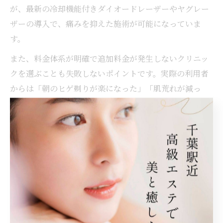
が、最新の冷却機能付きダイオードレーザーやヤグレー
ザーの導入で、痛みを抑えた施術が可能になっていま
す。
また、料金体系が明確で追加料金が発生しないクリニッ
クを選ぶことも失敗しないポイントです。実際の利用者
からは「朝のヒゲ剃りが楽になった」「肌荒れが減っ
た」などの声が多く、生活の質向上を実感している方が
増えています。
痛みが少ない脱毛法と冷却機能の重要性
脱毛機選びで多くの方が気にするのが「痛み」です。千
葉県の医療脱毛クリニックでは、冷却機能付きの最新レ
ーザー機器や、蓄熱式脱毛機（SHR方式）が導入されて
おり、従来より大幅に痛みが軽減されています。特に蓄