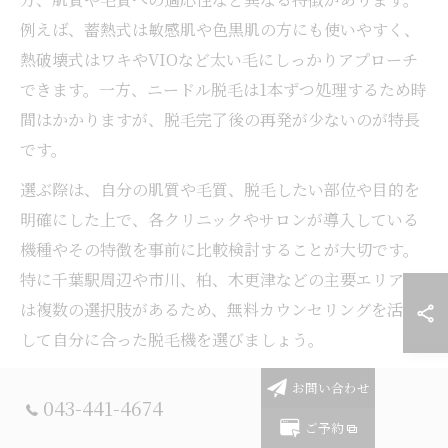
例えば、蓄熱式は敏感肌や色黒肌の方にも使いやすく、
熱破壊式はワキやVIOなど太い毛にしっかりアプローチ
できます。一方、ニードル脱毛は1本ずつ処理するため時
間はかかりますが、脱毛完了後の再発が少ないのが特長
です。
選ぶ際は、自分の肌質や毛質、脱毛したい部位や目的を
明確にした上で、各クリニックやサロンが導入している
機種やその特徴を事前に比較検討することが大切です。
特に千葉駅周辺や市川、柏、木更津などの主要エリアで
は複数の選択肢があるため、無料カウンセリングを活用
して自分に合った脱毛機を選びましょう。
お問い合わせ
ニードル脱毛やヤグレーザーの使い分け
043-441-4674
ご予約
ニードル脱毛とヤグレーザー脱毛は、それぞれ特定のニ