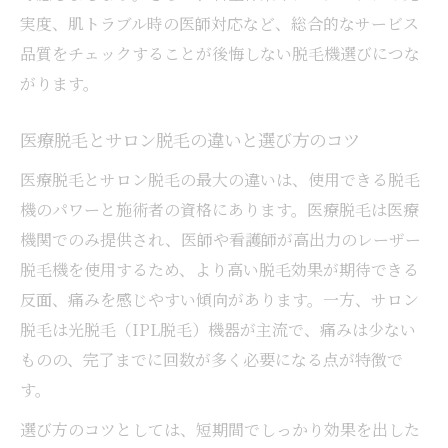
ト
実度、肌トラブル時の医師対応など、総合的なサービス
カウンセリングで確認したい脱毛機の特徴
品質をチェックすることが後悔しない脱毛機選びにつな
がります。
顔・VIO脱毛を迷う方へのアドバイス
メンズ脱毛も選ばれる千葉県の現状
医療脱毛とサロン脱毛の違いと選び方のコツ
医療脱毛と料金プランの選び方ガイド
医療脱毛とサロン脱毛の最大の違いは、使用できる脱毛
脱毛の種類別に知りたい千葉県での選択肢
機のパワーと施術者の資格にあります。医療脱毛は医療
千葉県で選べる脱毛機の種類と特徴一覧
機関でのみ提供され、医師や看護師が高出力のレーザー
ニードル脱毛やヤグレーザーの使い分け
脱毛機を使用するため、より高い脱毛効果が期待できる
女性向け鼻毛脱毛や顔脱毛の実態解説
反面、痛みを感じやすい傾向があります。一方、サロン
効果や痛み比較で選ぶ脱毛法のポイント
脱毛は光脱毛（IPL脱毛）機器が主流で、痛みは少ない
メンズ脱毛の選択肢と注目クリニック
ものの、完了までに回数が多く必要になる点が特徴で
す。
女性に支持される千葉県の医療脱毛事情
千葉県で女性に人気の医療脱毛機を徹底比
選び方のコツとしては、短期間でしっかり効果を出した