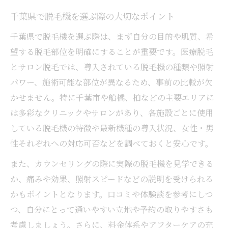
最新の脱毛機を千葉県で選ぶ基準とは
千葉県で脱毛機を選ぶ際の大切なポイント
医療脱毛の安全性とクリニック選びの極意
千葉県で脱毛機を選ぶ際は、まず自分の目的や肌質、希
女性に人気の全身脱毛のポイントまとめ
望する脱毛部位を明確にすることが重要です。医療脱毛
千葉県でメンズ脱毛が増える理由と注目点
とサロン脱毛では、導入されている脱毛機の種類や照射
パワー、施術可能な部位が異なるため、事前の比較が欠
痛みが少ない脱毛法と冷却機能の重要性
かせません。特に千葉市や船橋、柏などの主要エリアに
痛みや効果で見る千葉県の脱毛機の違い
は多彩なクリニックやサロンがあり、各施設ごとに使用
脱毛機の痛みの違いと千葉県での選び方
している脱毛機の特徴や最新機種の導入状況、女性・男
熱破壊式と蓄熱式の特徴と使い分け方
性それぞれへの対応可否などを調べておくと安心です。
効果重視で選ぶ千葉県の脱毛機比較
また、カウンセリングの際に実際の脱毛機を見学できる
産毛や色黒肌対応の脱毛機も解説
か、痛みや効果、照射スピードなどの説明を受けられる
顔脱毛やVIO脱毛の痛み体験談まとめ
かもポイントとなります。口コミや体験談を参考にしつ
医療脱毛を千葉県で始める決め手とは
つ、自分にとって通いやすい立地や予約の取りやすさも
千葉県で医療脱毛を選ぶ理由と安心ポイン
考慮しましょう。さらに、料金体系やアフターケアの充