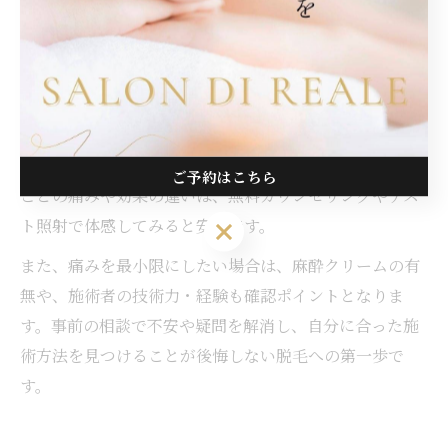
熱式は低出力で連続照射するため、痛みに弱い方や敏感
肌にもおすすめです。
冷却機能が充実していると、施術中の熱感や赤みも抑え
やすく、肌トラブルのリスク軽減につながります。ヤグ
レーザーやダイオードレーザーでも冷却ガスや冷却ジェ
ルを併用することで、痛みの感じ方が和らぎます。機器
ご予約はこちら
ごとの痛みや効果の違いは、無料カウンセリングやテス
ト照射で体感してみると安心です。
ご予約はこちら
また、痛みを最小限にしたい場合は、麻酔クリームの有
無や、施術者の技術力・経験も確認ポイントとなりま
す。事前の相談で不安や疑問を解消し、自分に合った施
術方法を見つけることが後悔しない脱毛への第一歩で
す。