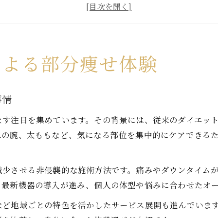
脂肪冷却が支持される千葉県ユーザーのリアルな声
千葉県で脂肪冷却を選ぶべき理由を徹底解説
安い脂肪冷却を千葉県で探すコツと注意点
脂肪冷却の効果を千葉県で実感する方法
による部分痩せ体験
千葉県で脂肪冷却効果を最大化する正しい施術選び
脂肪冷却の効果が出るまでの流れとポイント
事情
脂肪冷却が効果ないと感じたときの対策法
ます注目を集めています。その背景には、従来のダイエッ
千葉で部分痩せに脂肪冷却が有効な理由とは
二の腕、太ももなど、気になる部位を集中的にケアできる
脂肪冷却体験談から学ぶ効果を高めるコツ
部分痩せに脂肪冷却が選ばれる理由とは
減少させる非侵襲的な施術方法です。痛みやダウンタイム
脂肪冷却が部分痩せに適する千葉県の最新事情
も最新機器の導入が進み、個人の体型や悩みに合わせたオ
千葉で部分痩せに脂肪冷却が選ばれる理由を解説
など地域ごとの特色を活かしたサービス展開も進んでいま
脂肪冷却の痛みやダウンタイムの少なさが支持される