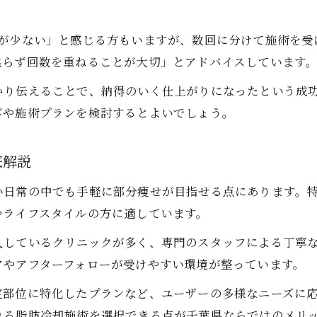
脂肪冷却と生活習慣の組み合わせで理想を実現
化が少ない」と感じる方もいますが、数回に分けて施術を受
気になる脂肪冷却の失敗しない選び方
焦らず回数を重ねることが大切」とアドバイスしています
脂肪冷却を千葉で失敗しない選び方のコツ
かり伝えることで、納得のいく仕上がりになったという成
千葉県の脂肪冷却で後悔しないクリニック選び
びや施術プランを検討するとよいでしょう。
脂肪冷却サロン選びで重視すべきポイント
脂肪冷却で満足度を高める比較検討の方法
底解説
千葉県で信頼できる脂肪冷却の見極め方
い日常の中でも手軽に部分痩せが目指せる点にあります。
ご予約はこちら
ご予約はこちら
やライフスタイルの方に適しています。
入しているクリニックが多く、専門のスタッフによる丁寧
アやアフターフォローが受けやすい環境が整っています。
定部位に特化したプランなど、ユーザーの多様なニーズに
れる脂肪冷却施術を選択できる点が千葉県ならではのメリ