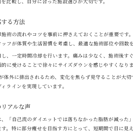
制を比較し、自分に合った施設選びが大切です。
部分痩せに脂肪冷却がリバウンドしにくい理由
脂肪冷却を選ぶ千葉県ユーザーのリアルな体験談
感する方法
理想のボディへ導く脂肪冷却の魅力
却施術の流れやコツを事前に押さえておくことが重要です
脂肪冷却で理想のボディラインを実現する流れ
タッフが体質や生活習慣を考慮し、最適な施術部位や回数
千葉県で人気の脂肪冷却の魅力を徹底解説
着し、一定時間冷却を行います。痛みは少なく、施術後すぐ
脂肪冷却の施術後に期待できる自然な変化
画的に受けることで徐々にサイズダウンを感じやすくなり
脂肪冷却で叶う無理のない部分痩せの秘訣
胞が体外に排出されるため、変化を焦らず見守ることが大切
脂肪冷却が支持される千葉県女性の評価ポイント
ディラインを実現しています。
脂肪冷却を活用した美しいラインの作り方
脂肪冷却を活かした美ボディラインの作り方
のリアルな声
千葉で叶える脂肪冷却による部分痩せ成功術
は、「自己流のダイエットでは落ちなかった脂肪が減った
脂肪冷却で美しいシルエットを手に入れる方法
ます。特に部分痩せを目指す方にとって、短期間で目に見
脂肪冷却施術後の日常ケアで差がつくポイント