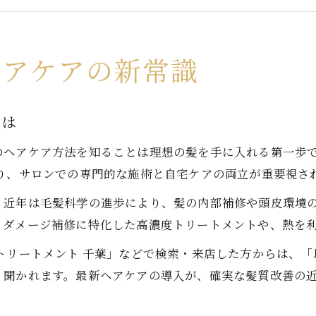
髪質改善トリートメントの効果的な選び方
ヘアケアで知っておきたい基本の順番
サラサラ髪へ導く基本ヘアケア順番のポイント
ヘアケアの新常識
ヘアケアで大切な順番を徹底解説
正しい洗髪でサラサラ髪を目指す方法
とは
髪質改善千葉で注目のホームケア手順
のヘアケア方法を知ることは理想の髪を手に入れる第一歩で
トリートメント専門店流ヘアケアの流れ
り、サロンでの専門的な施術と自宅ケアの両立が重要視さ
ヘアケアにおけるブラッシングの役割とは
、近年は毛髪科学の進歩により、髪の内部補修や頭皮環境
自宅で始めるヘアケアの実践テクニック
、ダメージ補修に特化した高濃度トリートメントや、熱を
髪質改善に効く自宅ヘアケアの基本習慣
トリートメント 千葉」などで検索・来店した方からは、
サロン級の仕上がりを叶えるセルフケア術
く聞かれます。最新ヘアケアの導入が、確実な髪質改善の
千葉で話題のトリートメント自宅活用法
毎日のヘアケアで髪の質感を整える方法