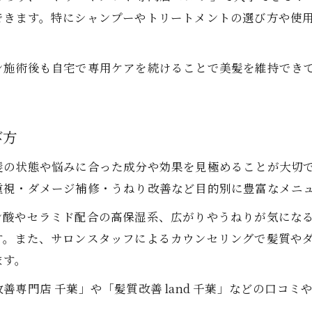
できます。特にシャンプーやトリートメントの選び方や使
結果を変えるトリートメント活用のコツ
ヘアケアで差がつくトリートメントの選び方
ン施術後も自宅で専用ケアを続けることで美髪を維持でき
髪質改善トリートメントの効果的な使い方
セルフトリートメントで美髪を目指す方法
サロンと自宅トリートメントの違いとは
び方
ヘアケアにおけるトリートメント持続の方法
髪の状態や悩みに合った成分や効果を見極めることが大切で
重視・ダメージ補修・うねり改善など目的別に豊富なメニ
ご予約はこちら
ご予約はこちら
ン酸やセラミド配合の高保湿系、広がりやうねりが気にな
す。また、サロンスタッフによるカウンセリングで髪質や
ます。
専門店 千葉」や「髪質改善 land 千葉」などの口コ