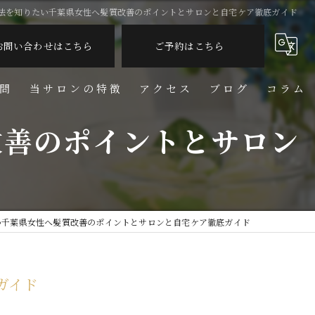
法を知りたい千葉県女性へ髪質改善のポイントとサロンと自宅ケア徹底ガイド
お問い合わせはこちら
ご予約はこちら
問
当サロンの特徴
アクセス
ブログ
コラム
改善のポイントとサロン
脱毛
フェイシャル
リンパ
い千葉県女性へ髪質改善のポイントとサロンと自宅ケア徹底ガイド
しわ
美容
ガイド