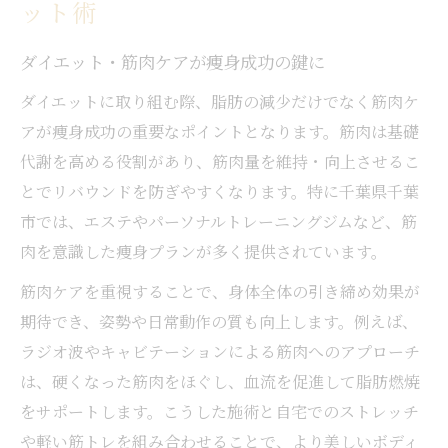
ット術
筋肉を意識した痩身でリバウンド予防
ダイエットプランに筋肉ケアを組み込む利
ダイエット・筋肉ケアが痩身成功の鍵に
点
ダイエットに取り組む際、脂肪の減少だけでなく筋肉ケ
痩身エステと筋肉トレの最適な組み合わせ
アが痩身成功の重要なポイントとなります。筋肉は基礎
日常生活でできる筋肉ケアのポイント
代謝を高める役割があり、筋肉量を維持・向上させるこ
とでリバウンドを防ぎやすくなります。特に千葉県千葉
千葉市で話題の筋肉ケア付きダイエット体
市では、エステやパーソナルトレーニングジムなど、筋
験
肉を意識した痩身プランが多く提供されています。
短期間で実感するダイエットプランの選び方
筋肉ケアを重視することで、身体全体の引き締め効果が
短期集中ダイエットに筋肉ケアを活用
期待でき、姿勢や日常動作の質も向上します。例えば、
痩身プラン選びで重視すべきポイント
ラジオ波やキャビテーションによる筋肉へのアプローチ
ダイエット・筋肉強化で変化を早く実感
は、硬くなった筋肉をほぐし、血流を促進して脂肪燃焼
千葉市で人気の短期ダイエットプラン比較
をサポートします。こうした施術と自宅でのストレッチ
パーソナルジムとエステの違いを知ろう
や軽い筋トレを組み合わせることで、より美しいボディ