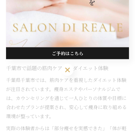
す。特に初心者は無理のない範囲から始めることが大切
です。
また、筋肉を動かすことで血流が良くなり、冷えやむく
みの予防にも役立ちます。日常生活の中で意識的に体を
動かす工夫を取り入れることで、ダイエットのモチベー
ション維持にもつながります。
ご予約はこちら
ご予約はこちら
千葉市で話題の筋肉ケア付きダイエット体験
千葉県千葉市では、筋肉ケアを重視したダイエット体験
が注目されています。痩身エステやパーソナルジムで
は、カウンセリングを通じて一人ひとりの体質や目標に
合わせたプランが提案され、安心して痩身に取り組める
環境が整っています。
実際の体験者からは「部分痩せを実感できた」「体が軽