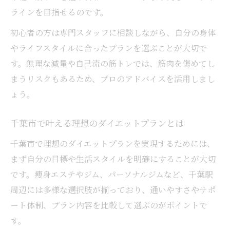
筋肉を意識した痩身方法でリバウンド対策
ラインを目指せるのです。
筋肉ケアがダイエット後の体型維持に役立
初心者の方は専門スタッフに相談しながら、自分の身体
つ理由
やライフスタイルに合ったプランを選ぶことが大切で
リバウンド防止のための痩身・筋肉習慣
す。無理な減量や自己流の筋トレでは、筋肉を傷めてし
千葉市で実践できる筋肉重視の痩身法
まうリスクもあるため、プロのアドバイスを活用しまし
筋肉強化で長期間のダイエット効果を実感
ょう。
ダイエット後の生活習慣と筋肉ケアの重要
千葉市で叶える理想のダイエットプランとは
性
ダイエット迷子に贈る千葉市の痩身アプローチ
千葉市で理想のダイエットプランを実現するためには、
まず自分の目標や生活スタイルを明確にすることが大切
自分に合うダイエット・筋肉ケアの見つけ
です。痩身エステやジム、パーソナルジムなど、千葉駅
方
周辺には多様な選択肢が揃っており、通いやすさやサポ
千葉市で選べる多彩な痩身ダイエットプラ
ート体制、プラン内容を比較して選ぶのがポイントで
ン
す。
筋肉を意識した正しい痩身アプローチ法