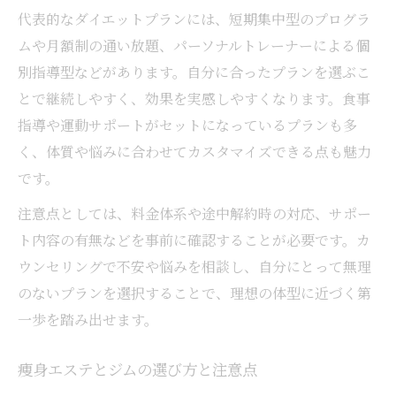
代表的なダイエットプランには、短期集中型のプログラ
ダイエット迷子脱却のための痩身ケア術
ムや月額制の通い放題、パーソナルトレーナーによる個
痩身エステとジムの賢い活用ポイント
別指導型などがあります。自分に合ったプランを選ぶこ
普段の生活に筋肉トレを取り入れるコツ
とで継続しやすく、効果を実感しやすくなります。食事
生活習慣に合う簡単ダイエット・筋肉トレ
指導や運動サポートがセットになっているプランも多
法
く、体質や悩みに合わせてカスタマイズできる点も魅力
日常に取り入れる痩身筋肉ケアの工夫
です。
筋肉を意識したストレッチで痩身効果アッ
注意点としては、料金体系や途中解約時の対応、サポー
プ
ト内容の有無などを事前に確認することが必要です。カ
自宅でできるダイエット・筋肉強化メソッ
ウンセリングで不安や悩みを相談し、自分にとって無理
ド
のないプランを選択することで、理想の体型に近づく第
千葉市で人気の手軽な筋肉トレーニング実
一歩を踏み出せます。
践法
痩身エステとジムの選び方と注意点