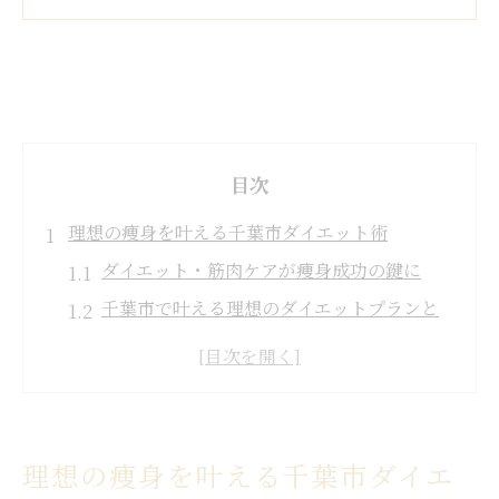
目次
理想の痩身を叶える千葉市ダイエット術
ダイエット・筋肉ケアが痩身成功の鍵に
千葉市で叶える理想のダイエットプランと
は
痩身エステとジムの選び方と注意点
筋肉強化で美しいボディラインを目指す
千葉市で人気の痩身・ダイエット法の傾向
理想の痩身を叶える千葉市ダイエ
筋肉ケアが導く美しいボディラインのヒント