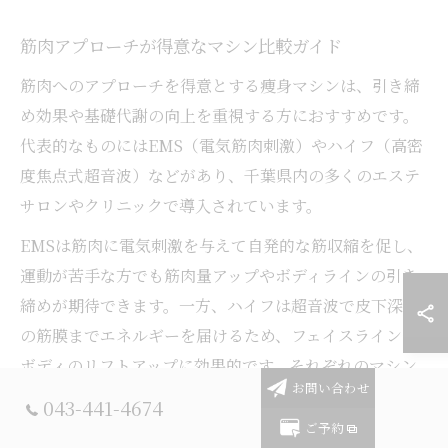
筋肉アプローチが得意なマシン比較ガイド
筋肉へのアプローチを得意とする痩身マシンは、引き締
め効果や基礎代謝の向上を重視する方におすすめです。
代表的なものにはEMS（電気筋肉刺激）やハイフ（高密
度焦点式超音波）などがあり、千葉県内の多くのエステ
サロンやクリニックで導入されています。
EMSは筋肉に電気刺激を与えて自発的な筋収縮を促し、
運動が苦手な方でも筋肉量アップやボディラインの引き
締めが期待できます。一方、ハイフは超音波で皮下深層
の筋膜までエネルギーを届けるため、フェイスラインや
ボディのリフトアップに効果的です。それぞれのマシン
お問い合わせ
には、刺激の強さや施術時間、アフターケアの違いがあ
043-441-4674
るため、ライフスタイルや目標に合わせて選ぶことがポ
ご予約