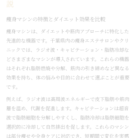
説
筋肉を意識したダイエット法の実践ポイン
ト
痩身マシンの特徴とダイエット効果を比較
痩身エステ千葉の独自技術で効果を実感
痩身マシンは、ダイエットや筋肉アプローチに特化した
ダイエット・痩身効果の検証と体験レポー
先進的な機器です。千葉県内の痩身エステサロンやクリ
ト
ニックでは、ラジオ波・キャビテーション・脂肪冷却な
どさまざまなマシンが導入されています。これらの機器
筋肉と痩身を両立する施術の選び方
はそれぞれ脂肪燃焼や分解、筋肉の引き締めなど異なる
筋肉を鍛えて痩せる最新マシン体験記
効果を持ち、体の悩みや目的に合わせて選ぶことが重要
筋肉強化と痩身を両立するマシンの魅力
です。
千葉県で注目のダイエットマシン体験談
例えば、ラジオ波は高周波エネルギーで皮下脂肪や筋肉
痩身効果を高める筋肉アプローチの方法
層を温め、代謝を促進します。キャビテーションは超音
実際に体験した痩身マシンの変化と感想
波で脂肪細胞を分解しやすくし、脂肪冷却は脂肪細胞を
ダイエット・筋肉強化で理想体型を目指す
選択的に冷却して自然排出を促します。これらのマシン
痩身効果を高める千葉のダイエット術
は部分痩せや全身ケアに対応でき、短期間で変化を実感