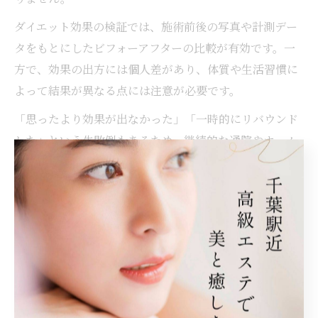
ダイエット効果の検証では、施術前後の写真や計測デー
タをもとにしたビフォーアフターの比較が有効です。一
方で、効果の出方には個人差があり、体質や生活習慣に
よって結果が異なる点には注意が必要です。
「思ったより効果が出なかった」「一時的にリバウンド
した」という失敗例もあるため、継続的な通院やホーム
ケアの併用、定期的なカウンセリングの受診がポイント
です。体験談や口コミを参考に、自分に合ったサロンや
コースを選びましょう。
筋肉と痩身を両立する施術の選び方
理想のボディラインを目指すには、脂肪を減らすだけで
なく筋肉を適度に残す施術選びが重要です。千葉県の痩
身エステでは、脂肪燃焼と筋肉強化を同時に叶えるマシ