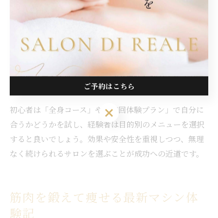
ンを導入している店舗が増えています。
施術の選び方としては、カウンセリングで「どこを引き
締めたいか」「筋肉量を増やしたいか」など具体的な希
望を伝えることが大切です。また、EMS搭載マシンや複
合施術コースを選ぶことで、部分痩せと筋力アップの両
ご予約はこちら
方を効率的に目指せます。
初心者は「全身コース」や「初回体験プラン」で自分に
ご予約はこちら
合うかどうかを試し、経験者は目的別のメニューを選択
すると良いでしょう。効果や安全性を重視しつつ、無理
なく続けられるサロンを選ぶことが成功への近道です。
筋肉を鍛えて痩せる最新マシン体
験記