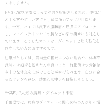
痩身エステを選ぶ前に知りたい基礎知識
くありません。
ダイエット・痩身マシンの基礎知識を解説
EMSは電気刺激によって筋肉を収縮させるため、運動が
筋肉に効く痩身エステの選び方と注意点
苦手な方や忙しい方でも手軽に筋力アップが目指せま
千葉エリアで失敗しない痩身エステ選び
す。一方、ハイフは皮下の脂肪層と筋膜にアプローチ
痩身とダイエットを両立する方法の基礎
し、フェイスラインや二の腕などの部分痩せにも対応し
ています。こうしたマシンは、ダイエットと筋肉強化を
痩身エステ千葉のメリットと体験ポイント
両立したい方におすすめです。
注意点としては、筋肉量が極端に少ない場合や、体調不
良時には施術を控えた方が良いこと、施術後は水分補給
や十分な休息を心がけることが挙げられます。自分に合
ったマシンを選び、効果的な痩身を目指しましょう。
千葉県で人気の痩身・ダイエット事情
千葉県では、痩身やダイエットに関心を持つ方が年々増