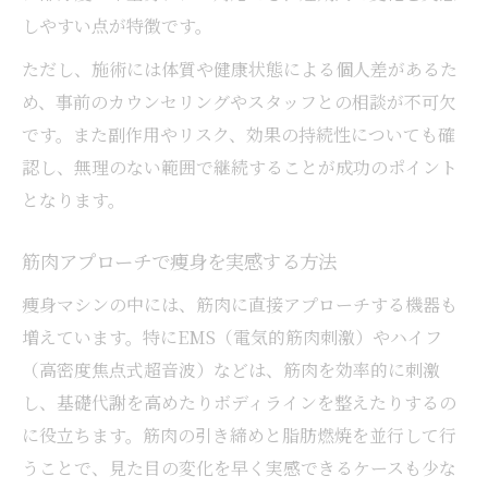
千葉の痩身エステで得られるダイエット効
しやすい点が特徴です。
果
ただし、施術には体質や健康状態による個人差があるた
筋肉アプローチを活かした痩身術の紹介
め、事前のカウンセリングやスタッフとの相談が不可欠
効果的な痩身マシン活用法を千葉で探る
です。また副作用やリスク、効果の持続性についても確
ダイエット成功のための痩身サロン選び
認し、無理のない範囲で継続することが成功のポイント
となります。
痩身・筋肉ケアで変わるボディライン作り
結果重視の痩身マシン選びに迷ったら
筋肉アプローチで痩身を実感する方法
痩身・ダイエットで選ぶべきマシンの特徴
痩身マシンの中には、筋肉に直接アプローチする機器も
筋肉アプローチが得意なマシン比較ガイド
増えています。特にEMS（電気的筋肉刺激）やハイフ
千葉県で話題の痩身エステ選びのコツ
（高密度焦点式超音波）などは、筋肉を効率的に刺激
ダイエット効果実感で選ぶ機器の選択肢
し、基礎代謝を高めたりボディラインを整えたりするの
痩身マシン体験で分かった選び方のポイン
に役立ちます。筋肉の引き締めと脂肪燃焼を並行して行
ト
うことで、見た目の変化を早く実感できるケースも少な