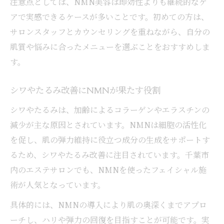
注意点としては、NMN美容は即効性よりも継続的なケ
NMN点滴体験者のビフォーアフターの実感
アで実感できるケースが多いことです。初めての方は、
NMN点滴で期待できる全身の変化とは
サロンスタッフとカウンセリングを重ねながら、自分の
肌質や悩みに合ったメニューを選ぶことをおすすめしま
美容目的で支持されるNMN点滴の特徴
す。
見逃せないNMN美容のメリットとリスク
NMN美容で得られる主なメリットを解説
シワやたるみ改善にNMNが果たす役割
効果だけでなくNMN美容のリスクも知ろう
シワやたるみは、加齢によるコラーゲンやエラスチンの
NMN美容で後悔しないための注意点
減少が主な原因とされています。NMNは細胞の活性化
NMN点滴とサプリの安全性と比較
を促し、肌の弾力維持に役立つ成分の生成をサポートす
NMN点滴は効果ない？真実を徹底検証
るため、シワやたるみ改善に注目されています。千葉市
NMN点滴とサプリ、それぞれの特徴比較
内のエステサロンでも、NMNを使ったフェイシャル施
NMN点滴とサプリの違いをわかりやすく解
術が人気となっています。
説
具体的には、NMNの導入により肌の奥深くまでアプロ
美容効果を高めるNMN点滴とサプリの併用
ーチし、ハリや弾力の回復を目指すことが可能です。実