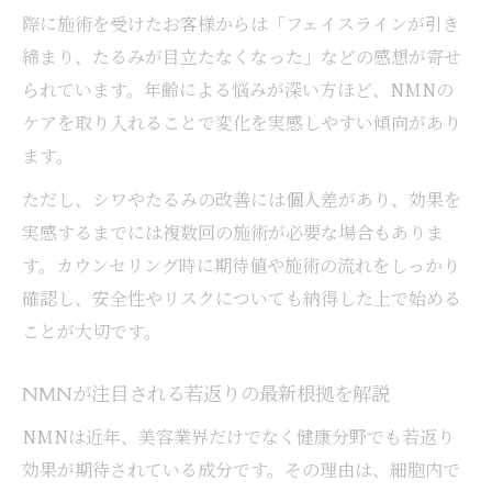
法
際に施術を受けたお客様からは「フェイスラインが引き
NMNサプリだけでは効果ないと言われる理
締まり、たるみが目立たなくなった」などの感想が寄せ
由
られています。年齢による悩みが深い方ほど、NMNの
NMN点滴とサプリの実感できる変化を比較
ケアを取り入れることで変化を実感しやすい傾向があり
ます。
自分に合ったNMNの選び方と活用法
ただし、シワやたるみの改善には個人差があり、効果を
実感するまでには複数回の施術が必要な場合もありま
す。カウンセリング時に期待値や施術の流れをしっかり
確認し、安全性やリスクについても納得した上で始める
ことが大切です。
NMNが注目される若返りの最新根拠を解説
NMNは近年、美容業界だけでなく健康分野でも若返り
効果が期待されている成分です。その理由は、細胞内で