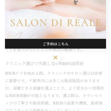
事帰りにサロンへ通いやすい立地や、丁寧なカウンセリ
ングが安心感につながったとの意見も多いです。
一方で、「NMNの効果をすぐに実感できなかった」
「期待しすぎてしまった」という声もあるため、個人差
を理解し、継続的なケアや専門家のアドバイスを受ける
ことが大切です。体験談を参考に、自分に合ったNMN
ご予約はこちら
ケアを見つけていくことが成功の秘訣です。
ご予約はこちら
クリニック選びで失敗しないNMN活用術
NMNケアを始める際、クリニックやサロン選びは非常
に重要です。千葉市内には多くの施術施設があります
が、信頼できる店舗を選ぶことで、より安全かつ効果的
なNMN体験が可能となります。選ぶ際は、カウンセリ
ングの丁寧さや施術実績、NMNの品質や濃度、施術後
のアフターケア体制をチェックしましょう。