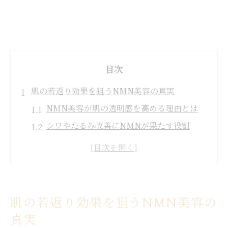
目次
肌の若返り効果を狙うNMN美容の真実
NMN美容が肌の透明感を高める理由とは
シワやたるみ改善にNMNが果たす役割
NMNが注目される若返りの最新根拠を解説
年齢肌にNMNがもたらす変化と効果実感
NMNで細胞レベルから輝く肌を目指す方法
千葉市で話題のNMNケアが支持される理由
肌の若返り効果を狙うNMN美容の
千葉市でも広がるNMN美容ケアの魅力
真実