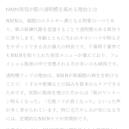
NMNケアが多くの女性に選ばれる背景
NMN美容が肌の透明感を高める理由とは
NMN点滴やサプリの効果的な活用法
美容意識が高まる千葉市でのNMN体験談
NMNは、細胞のエネルギー源となる物質の一つであ
り、肌の新陳代謝を促進することで透明感のある肌作り
クリニック選びで失敗しないNMN活用術
に寄与します。年齢とともに失われやすいハリや明るさ
年齢を感じ始めたらNMNがおすすめな訳
をサポートできる点が最大の特長です。千葉県千葉市で
年齢肌対策にNMNを勧める本当の理由
もNMNを取り入れた美容メニューが増えており、フェ
NMNで始めるエイジングケアの新常識
イシャル施術の中で実感される方が多いのも納得です。
シミ・たるみに悩む方へNMNの可能性
透明感アップの理由は、NMNが肌細胞の再生を助ける
NMNがもたらす身体と心への美容効果
ことで、くすみや乾燥などの悩みを根本からケアできる
美容クリニックで選ばれるNMNの魅力
ためです。実際に施術を受けた方からは「肌がワントー
疲労やたるみ改善に選ばれるNMN点滴とは
ン明るくなった」「化粧ノリが良くなった」といった声
疲れやすさに悩む方へNMN点滴の魅力
が多く寄せられています。特に毛穴やしみが気になる方
たるみ改善ケアとしてNMN点滴が選ばれる
には、定期的なNMNケアが効果的です。
理由