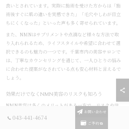
良いとされています。実際に施術を受けた方からは「施
術後すぐに肌の違いを実感できた」「毛穴やしわが目立
ちにくくなった」といった声も多く寄せられています。
また、NMNはサプリメントや点滴など様々な方法で取
り入れられるため、ライフスタイルや希望に合わせて選
択できるのも魅力の一つです。千葉市内の美容サロンで
は、丁寧なカウンセリングを通じて、一人ひとりの悩み
に合わせた提案がなされている点も安心材料と言えるで
しょう。
効果だけでなくNMN美容のリスクも知ろう
NMN美容は多くのメリットがある一方で、リスクや注
お問い合わせ
意点も理解しておく必要があります。主なリスクとして
043-441-4674
は、体質によっては一時的なだるさや頭痛、発疹などの
ご予約