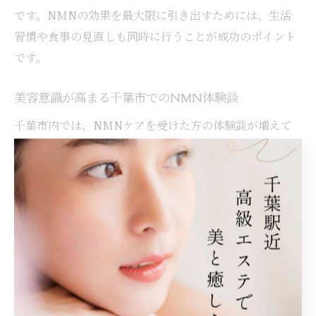
です。NMNの効果を最大限に引き出すためには、生活
習慣や食事の見直しも同時に行うことが成功のポイント
です。
美容意識が高まる千葉市でのNMN体験談
千葉市内では、NMNケアを受けた方の体験談が増えて
おり、実際に肌のハリや透明感、疲労感の改善を実感し
たという声が多く聞かれます。特に、エステサロンやク
リニックでのフェイシャル施術後は「翌日の化粧ノリが
違う」「たるみが目立たなくなった」といった具体的な
変化を感じる方が目立ちます。
40代女性の事例では、定期的なNMN点滴を受けること
で、年齢肌の悩みが軽減し、周囲から「若返った」と言
われるようになったという体験がありました。また、仕