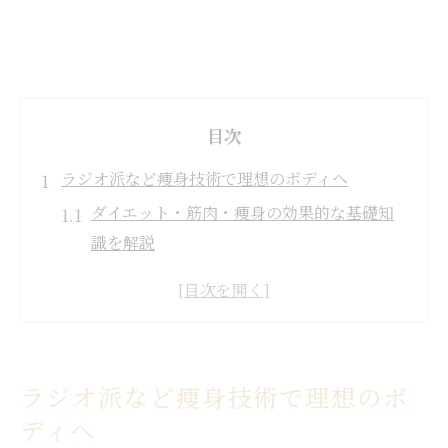
目次
ラジオ派など痩身技術で理想のボディへ
ダイエット・筋肉・痩身の効果的な基礎知
識を解説
最新ラジオ派技術が叶える痩身ボディの特
徴とは
筋肉と脂肪ケアに最適な痩身エステの選び
方
ラジオ派など痩身技術で理想のボ
痩身エステのメリットとダイエット成功の
ディへ
コツ