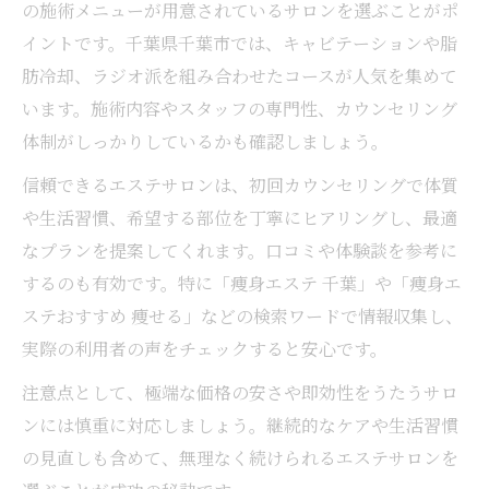
の施術メニューが用意されているサロンを選ぶことがポ
紹介
イントです。千葉県千葉市では、キャビテーションや脂
ラジオ派・キャビテーションの組み合わせ
肪冷却、ラジオ派を組み合わせたコースが人気を集めて
効果
います。施術内容やスタッフの専門性、カウンセリング
脂肪冷却と筋肉ケアの最新トレンド徹底解
体制がしっかりしているかも確認しましょう。
説
信頼できるエステサロンは、初回カウンセリングで体質
痩身エステ施術例で見る効果的な通い方
や生活習慣、希望する部位を丁寧にヒアリングし、最適
なプランを提案してくれます。口コミや体験談を参考に
するのも有効です。特に「痩身エステ 千葉」や「痩身エ
ステおすすめ 痩せる」などの検索ワードで情報収集し、
実際の利用者の声をチェックすると安心です。
注意点として、極端な価格の安さや即効性をうたうサロ
ンには慎重に対応しましょう。継続的なケアや生活習慣
の見直しも含めて、無理なく続けられるエステサロンを