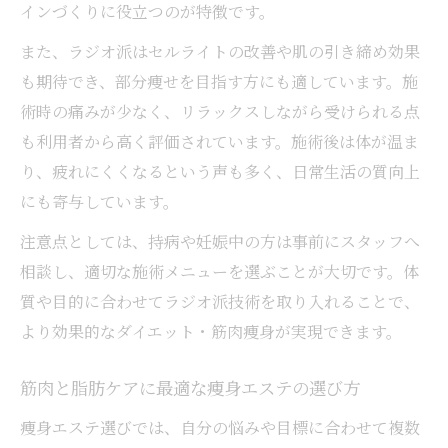
キャビテーションと脂肪冷却の相乗活用術
インづくりに役立つのが特徴です。
ダイエット・筋肉・痩身をサポートする施
また、ラジオ派はセルライトの改善や肌の引き締め効果
術体験
も期待でき、部分痩せを目指す方にも適しています。施
効率的なダイエットを求めるなら注目技術
術時の痛みが少なく、リラックスしながら受けられる点
ダイエット・筋肉・痩身で注目の最新技術
も利用者から高く評価されています。施術後は体が温ま
とは
り、疲れにくくなるという声も多く、日常生活の質向上
効率的な痩身エステの選択ポイントを伝授
にも寄与しています。
ラジオ派や脂肪冷却が叶えるスピード痩身
注意点としては、持病や妊娠中の方は事前にスタッフへ
筋肉ケアを重視した痩身プランの立て方
相談し、適切な施術メニューを選ぶことが大切です。体
ダイエット・筋肉・痩身の効果比較と実感
質や目的に合わせてラジオ派技術を取り入れることで、
談
より効果的なダイエット・筋肉痩身が実現できます。
痩身と筋肉ケアが叶う最新施術とは何か
筋肉と脂肪ケアに最適な痩身エステの選び方
痩身と筋肉ケアを同時に叶える施術の特徴
痩身エステ選びでは、自分の悩みや目標に合わせて複数
ダイエット・筋肉・痩身で話題の新機器を