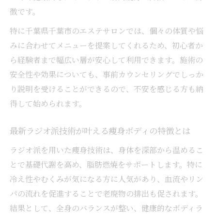
徴です。
痩身エステで注目の脂肪冷却技術の特徴
脂肪冷却と他技術の合わせ技が生む効果と
特に千葉県千葉市のエステサロンでは、個々の体質や悩
は
みに合わせてメニューを提案してくれるため、初心者か
ら経験者まで幅広い層が安心して利用できます。施術の
ダイエット・筋肉・痩身で理想を叶える施
安全性や効果についても、事前カウンセリングでしっか
術例
り説明を受けることができるので、不安を感じる方も納
脂肪冷却の施術後に期待できる変化を紹介
得して始められます。
キャビテーション活用した美ボディ作り
キャビテーションの原理とダイエット・痩
最新ラジオ派技術が叶える痩身ボディの特徴とは
身効果
ラジオ派を用いた痩身技術は、身体を深部から温めるこ
筋肉と脂肪を整えるキャビテーション施術
とで基礎代謝を高め、脂肪燃焼をサポートします。特に
の魅力
冷え性やむくみが気になる方に人気があり、血流やリン
痩身エステで人気のキャビテーションの選
パの流れを促進することで老廃物の排出も促されます。
び方
結果として、全身のバランスが整い、健康的なボディラ