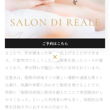
脂肪冷却は脂肪細胞のみを冷却し、体外へ排出を促すこ
とでリバウンドしにくい体づくりに貢献します。この施
術と筋肉強化メニューを組み合わせることで、より美し
いボディラインを目指すことが可能です。
たとえば、脂肪冷却で気になる部分の脂肪を減らした後
ご予約はこちら
に、EMS（電気刺激）やラジオ派で筋肉を刺激・強化す
ることで、引き締まった身体に仕上げることができま
ご予約はこちら
す。千葉市内でもこうした相乗効果を狙ったコースが増
えており、男女問わず幅広い年代に支持されています。
注意点は、脂肪冷却後すぐの激しい運動や過度な筋トレ
は避け、体調や体質に合わせて施術を受けることです。
実際に「脂肪冷却後に筋肉を鍛えたことで体型維持がし
やすくなった」といった利用者の声も多く、持続的な効
果を目指す方におすすめの方法です。