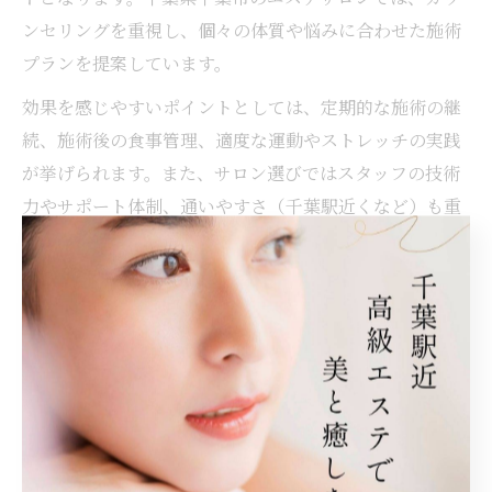
ンセリングを重視し、個々の体質や悩みに合わせた施術
プランを提案しています。
効果を感じやすいポイントとしては、定期的な施術の継
続、施術後の食事管理、適度な運動やストレッチの実践
が挙げられます。また、サロン選びではスタッフの技術
力やサポート体制、通いやすさ（千葉駅近くなど）も重
視されます。
失敗例としては、短期間で劇的な変化を求めすぎて無理
な施術や自己流のケアを続けてしまうケースがありま
す。まずは体験コースから始め、自分に合ったペースで
無理なく続けることが、効果を実感するための大切なコ
ツです。
脂肪冷却と筋肉強化の相乗効果を徹底解説