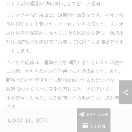
ラジオ派や脂肪冷却が叶えるスピード痩身
ラジオ派や脂肪冷却は、短期間で効果を実感しやすい痩
身技術として千葉のエステサロンでも人気です。ラジオ
派は体内を深部から温めて血行や代謝を促進し、脂肪冷
却は脂肪細胞を選択的に冷却して代謝による排出をサポ
ートします。
これらの施術は、運動や食事制限で落としにくいお腹や
二の腕、太ももなどの部分痩せにも効果的です。また、
脂肪冷却は施術後すぐに脂肪が減少するわけではなく、
数週間かけて徐々に変化を感じるケースが多いです。施
術の安全性も高く、肌や筋肉への負担が少ない点が魅力
です。
お問い合わせ
実際の利用者からは「短期間でウエストがスッキリし
043-441-4674
た」「冷却後に徐々にサイズダウンした」といった声が
ご予約