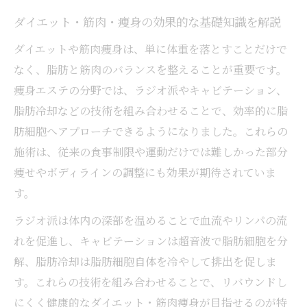
理想のボディラインを目指す施術体験談ま
ダイエット・筋肉・痩身の効果的な基礎知識を解説
とめ
ダイエットや筋肉痩身は、単に体重を落とすことだけで
筋肉と脂肪に効く新ダイエット法の魅力
なく、脂肪と筋肉のバランスを整えることが重要です。
筋肉・脂肪にアプローチする新ダイエット
痩身エステの分野では、ラジオ派やキャビテーション、
法の仕組み
脂肪冷却などの技術を組み合わせることで、効率的に脂
ダイエット・筋肉・痩身を高める組み合わ
肪細胞へアプローチできるようになりました。これらの
せ施術
施術は、従来の食事制限や運動だけでは難しかった部分
キャビテーションがもたらす筋肉ケアの新
痩せやボディラインの調整にも効果が期待されていま
常識
す。
痩身エステの効果を実感するポイントとは
ラジオ派は体内の深部を温めることで血流やリンパの流
脂肪冷却と筋肉強化の相乗効果を徹底解説
れを促進し、キャビテーションは超音波で脂肪細胞を分
脂肪冷却を組み合わせた痩身アプローチ
解、脂肪冷却は脂肪細胞自体を冷やして排出を促しま
す。これらの技術を組み合わせることで、リバウンドし
脂肪冷却がダイエット・筋肉・痩身に与え
にくく健康的なダイエット・筋肉痩身が目指せるのが特
る影響