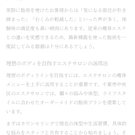
法
実際に施術を受けたお客様からは「気になる部位が引き
エステサロン利用で部分痩せに効果的な理
締まった」「むくみが軽減した」といった声が多く、体
由
験後の満足度も高い傾向にあります。従来の痩身エステ
との違いを実感できるため、最新機器を使った施術を一
最新痩身機器の特長とエステサロンの強み
度試してみる価値は十分にあるでしょう。
部分痩せで人気のエステサロン活用ポイン
ト
理想のボディを目指すエステサロンの活用法
スカルトゥライザー痩身の実感ポイントを徹底
理想のボディラインを目指すには、エステサロンの痩身
解説
メニューを上手に活用することが重要です。千葉市中央
エステサロンで感じるスカルトゥライザー
区のエステサロンでは、個々の悩みや体型、ライフスタ
の効果
イルに合わせたオーダーメイドの施術プランを提案して
痩身体験で分かるスカルトゥライザーの実
います。
力
まずはカウンセリングで現在の体型や生活習慣、具体的
エステサロン施術で実感する変化のポイン
な悩みをスタッフと共有することから始めましょう。そ
ト