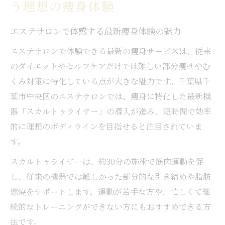
う理想の痩身体験
エステサロンで部分痩せを叶える最新技術
とは
エステサロンで体感する最新痩身体験の魅力
スカルトゥライザー施術の流れと特徴を解
エステサロンで体験できる最新の痩身サービスは、従来
説
のダイエットやセルフケアだけでは難しい部分痩せやむ
エステサロン選びで安心痩身への近道を探す
くみ対策に特化している点が大きな魅力です。千葉県千
エステサロン選びで重視すべき安心ポイン
葉市中央区のエステサロンでは、痩身に特化した最新機
ト
器「スカルトゥライザー」の導入が進み、短時間で効率
痩身経験者が語るエステサロンの選び方
的に理想のボディラインを目指せると注目されていま
安心して通えるエステサロンの特徴とは
す。
最新痩身機器導入店を選ぶコツと注意点
スカルトゥライザーは、約30分の施術で筋肉運動を促
エステサロンの比較で分かる満足度の違い
し、従来の機器では難しかった部分的な引き締めや脂肪
部分痩せを目指すなら最新痩身機器が強い味方
燃焼をサポートします。運動が苦手な方や、忙しくて継
続的なトレーニングができない方にもおすすめできる方
エステサロンで叶う部分痩せ最新機器体験
法です。
スカルトゥライザーの部分痩せアプローチ