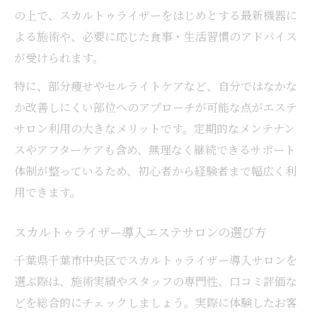
の上で、スカルトゥライザーをはじめとする最新機器に
スカルトゥライザー痩身のリアルな体験談
よる施術や、必要に応じた食事・生活習慣のアドバイス
集
が受けられます。
スカルトゥライザーで得られる満足感とは
特に、部分痩せやセルライトケアなど、自分ではなかな
健康美をサポートするエステサロンの施術とは
か改善しにくい部位へのアプローチが可能な点がエステ
エステサロン施術で導く健康美の新常識
サロン利用の大きなメリットです。定期的なメンテナン
スカルトゥライザーが叶える健康的な痩身
スやアフターケアも含め、無理なく継続できるサポート
エステサロン施術と生活習慣改善の関係
体制が整っているため、初心者から経験者まで幅広く利
美と健康をサポートする痩身ケアの魅力
用できます。
エステサロンで実践する全身サポート法
スカルトゥライザー導入エステサロンの選び方
口コミで話題の痩身体験を詳しく紐解く
千葉県千葉市中央区でスカルトゥライザー導入サロンを
エステサロン痩身体験の口コミが支持され
選ぶ際は、施術実績やスタッフの専門性、口コミ評価な
る理由
どを総合的にチェックしましょう。実際に体験したお客
スカルトゥライザー施術のリアルな感想を