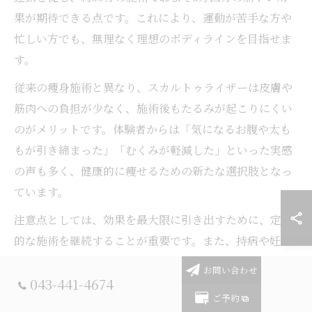
果が期待できる点です。これにより、運動が苦手な方や
忙しい方でも、無理なく理想のボディラインを目指せま
す。
従来の痩身施術と異なり、スカルトゥライザーは皮膚や
筋肉への負担が少なく、施術後もたるみが起こりにくい
のがメリットです。体験者からは「気になるお腹や太も
もが引き締まった」「むくみが軽減した」といった実感
の声も多く、健康的に痩せるための新たな選択肢となっ
ています。
注意点としては、効果を最大限に引き出すために、定期
的な施術を継続することが重要です。また、持病や妊娠
中の方は事前に医師やサロンスタッフに相談することを
お問い合わせ
043-441-4674
おすすめします。安全かつ健康的に痩身効果を得るた
ご予約
め、自己判断せず専門家のアドバイスを受けましょう。