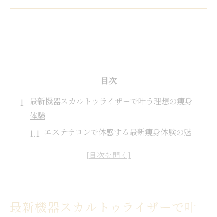
目次
最新機器スカルトゥライザーで叶う理想の痩身
体験
エステサロンで体感する最新痩身体験の魅
力
理想のボディを目指すエステサロンの活用
法
スカルトゥライザー導入エステサロンの選
最新機器スカルトゥライザーで叶
び方