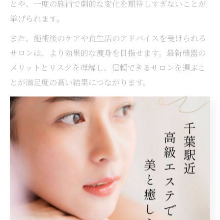
とや、一度の施術で劇的な変化を期待しすぎないことが
挙げられます。
また、施術後のケアや食生活のアドバイスを受けられる
サロンは、より効果的な痩身を目指せます。最新機器の
メリットとリスクを理解し、信頼できるサロンを選ぶこ
とが満足度の高い結果につながります。
エステサロンの比較で分かる満足度の違い
千葉県千葉市中央区には多くの痩身エステサロンがあ
り、それぞれに特徴や強みがあります。サロンを比較す
る際は、導入している機器や施術メニューの豊富さ、ス
タッフの対応、価格設定などを確認しましょう。特に最
新機器スカルトゥライザーを導入しているサロンは、部
分痩せや引き締め効果で高い満足度を得ている傾向があ
ります。