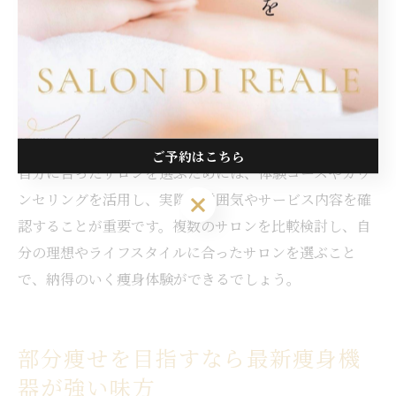
口コミや体験談を比較すると、「効果を実感できた」
「スタッフが親身で通いやすい」といった評価が高いサ
ロンほど、リピーターが多いことが分かります。逆に、
説明不足や過度な勧誘があるサロンでは満足度が下がる
傾向にあります。
ご予約はこちら
自分に合ったサロンを選ぶためには、体験コースやカウ
ンセリングを活用し、実際の雰囲気やサービス内容を確
ご予約はこちら
認することが重要です。複数のサロンを比較検討し、自
分の理想やライフスタイルに合ったサロンを選ぶこと
で、納得のいく痩身体験ができるでしょう。
部分痩せを目指すなら最新痩身機
器が強い味方