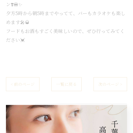
ン❣️🍔✨
夕方5時から朝5時までやってて、バーもカラオケも楽し
めます🎤🥃
フードもお酒もすごく美味しいので、ぜひ行ってみてく
ださい💓
< 前のページ
一覧に戻る
次のページ >
カテゴリー
Categories
全てのカテゴリー