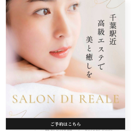
< 前のページ
一覧に戻る
次のページ >
カテゴリー
Categories
全てのカテゴリー
脱毛
フェイシャル
リンパ
しわ
美容
ご予約はこちら
最近の投稿
Recent Posts