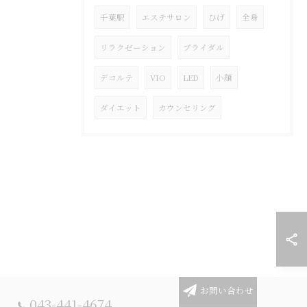
千葉駅
エステサロン
ひげ
全身
リラクゼーション
ブライダル
デコルテ
VIO
LED
小顔
ダイエット
カウンセリング
お問い合わせ
043-441-4674