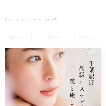
--
脱毛
フェイシャル
リンパ
しわ
美容
< 前のページ
一覧に戻る
次のページ >
関連タグ
#千葉駅
#エステサロン
#ひげ
#全身
#リラクゼーション
#ブライダル
#デコルテ
#VIO
#LED
#小顔
#ダイエット
#カウンセリング